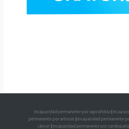
Incapacidad permanente por agorafobia
|
Incapac
permanente por artrosis
|
Incapacidad permanente p
cáncer
|
Incapacidad permanente por cardiopatí