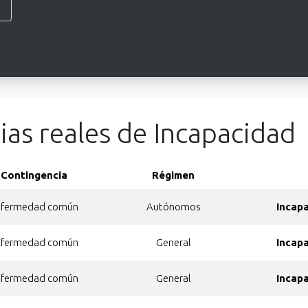
ias reales de Incapacidad
Contingencia
Régimen
nfermedad común
Autónomos
Incap
nfermedad común
General
Incap
nfermedad común
General
Incap