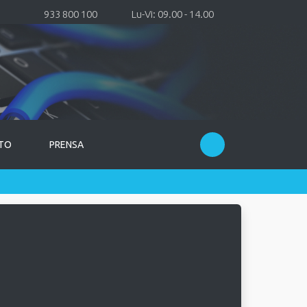
933 800 100
Lu-Vi: 09.00 - 14.00
TO
PRENSA