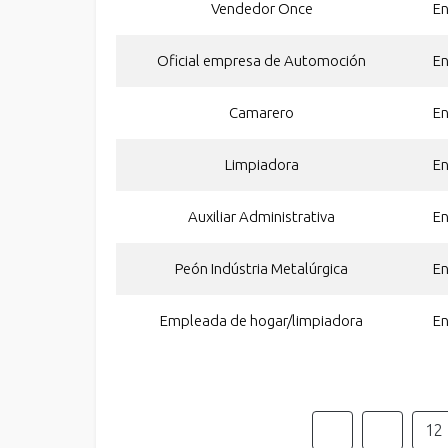
Vendedor Once
E
Oficial empresa de Automoción
E
Camarero
E
Limpiadora
E
Auxiliar Administrativa
E
Peón Indústria Metalúrgica
E
Empleada de hogar/limpiadora
E
12