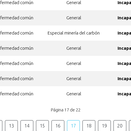
nfermedad común
General
Incap
nfermedad común
General
Incap
nfermedad común
Especial minería del carbón
Incap
nfermedad común
General
Incap
nfermedad común
General
Incap
nfermedad común
General
Incap
nfermedad común
General
Incap
Página 17 de 22
13
14
15
16
17
18
19
20