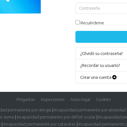
Contraseña
Recuérdeme
¿Olvidó su contraseña?
¿Recordar su usuario?
Crear una cuenta
Preguntas
Inspecciones
Aviso legal
Cookies
idad permanente por alergia
|
Incapacidad permanente por ansiedad
or asma
|
Incapacidad permanente por déficit ocular
|
Incapacidad pe
a
|
Incapacidad permanente por cataratas
|
Incapacidad permanente 