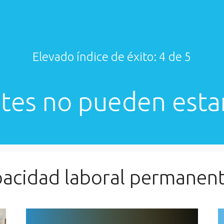
Elevado índice de éxito: 4 de 5
entes no pueden esta
pacidad laboral permanen