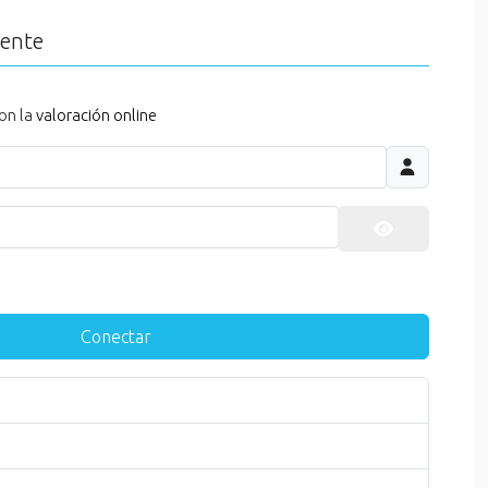
iente
on la
valoración online
Mostrar cont
Conectar