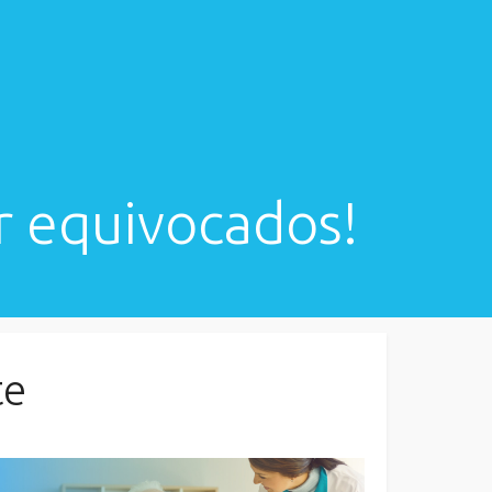
r equivocados!
te