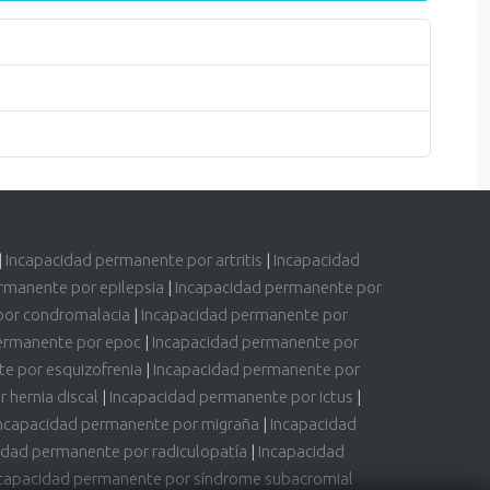
|
Incapacidad permanente por artritis
|
Incapacidad
rmanente por epilepsia
|
Incapacidad permanente por
por condromalacia
|
Incapacidad permanente por
ermanente por epoc
|
Incapacidad permanente por
e por esquizofrenia
|
Incapacidad permanente por
 hernia discal
|
Incapacidad permanente por ictus
|
ncapacidad permanente por migraña
|
Incapacidad
idad permanente por radiculopatía
|
Incapacidad
capacidad permanente por síndrome subacromial