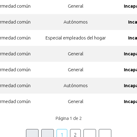
ermedad común
General
Incap
ermedad común
Autónomos
Inc
ermedad común
Especial empleados del hogar
Inc
ermedad común
General
Incap
ermedad común
General
Incap
ermedad común
Autónomos
Incap
ermedad común
General
Incap
Página 1 de 2
1
2