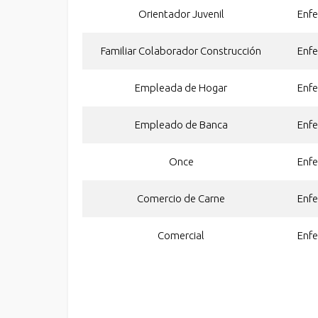
Orientador Juvenil
Enf
Familiar Colaborador Construcción
Enf
Empleada de Hogar
Enf
Empleado de Banca
Enf
Once
Enf
Comercio de Carne
Enf
Comercial
Enf