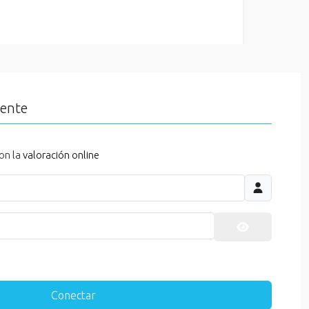
iente
on la
valoración online
Mostrar cont
Conectar