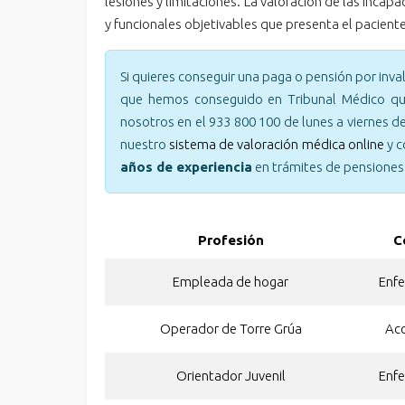
lesiones y limitaciones. La valoración de las inca
y funcionales objetivables que presenta el pacien
Si quieres conseguir una paga o pensión por inva
que hemos conseguido en Tribunal Médico que
nosotros en el 933 800 100 de lunes a viernes d
nuestro
sistema de valoración médica online
y c
años de experiencia
en trámites de pensiones
Profesión
C
Empleada de hogar
Enf
Operador de Torre Grúa
Acc
Orientador Juvenil
Enf