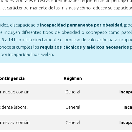
pacidades laborales en estas enfermedades requieren de un peritaje 
te, el carácter permanente de las mismas y cómo reducen su capacidad
lidez, discapacidad o
incapacidad permanente por obesidad
, ¡p
 incluyen diferentes tipos de obesidad o sobrepeso como patolo
e 9 a 14 h. o inicia directamente el proceso de valoración para in
onoce si cumples los
requisitos técnicos y médicos necesarios
p
 por incapacidad nos avalan.
ontingencia
Régimen
ermedad común
General
Incap
idente laboral
General
Inc
ermedad común
General
Incap