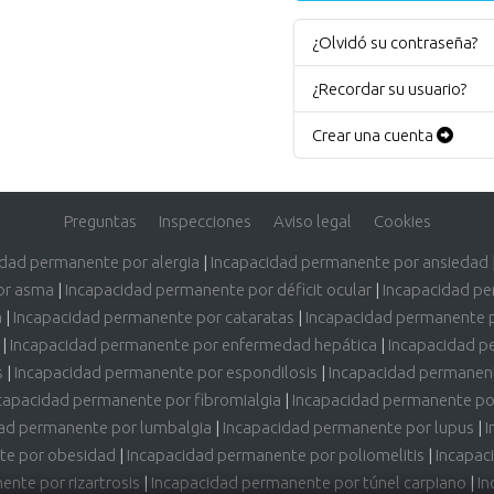
¿Olvidó su contraseña?
¿Recordar su usuario?
Crear una cuenta
Preguntas
Inspecciones
Aviso legal
Cookies
idad permanente por alergia
|
Incapacidad permanente por ansiedad
or asma
|
Incapacidad permanente por déficit ocular
|
Incapacidad pe
a
|
Incapacidad permanente por cataratas
|
Incapacidad permanente 
|
Incapacidad permanente por enfermedad hepática
|
Incapacidad p
s
|
Incapacidad permanente por espondilosis
|
Incapacidad permanent
capacidad permanente por fibromialgia
|
Incapacidad permanente por
ad permanente por lumbalgia
|
Incapacidad permanente por lupus
|
I
te por obesidad
|
Incapacidad permanente por poliomelitis
|
Incapac
nte por rizartrosis
|
Incapacidad permanente por túnel carpiano
|
In