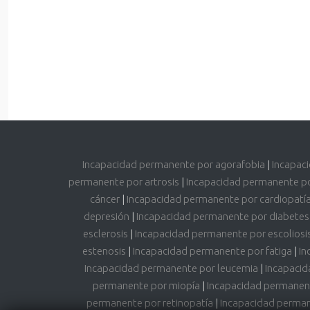
Incapacidad permanente por agorafobia
|
Incapac
permanente por artrosis
|
Incapacidad permanente p
cáncer
|
Incapacidad permanente por cardiopatí
depresión
|
Incapacidad permanente por diabetes
esclerosis
|
Incapacidad permanente por escoliosi
estenosis
|
Incapacidad permanente por fatiga
|
In
Incapacidad permanente por leucemia
|
Incapacid
permanente por miopía
|
Incapacidad permanen
permanente por retinopatía
|
Incapacidad permane