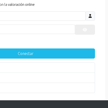
on la
valoración online
Mostrar cont
Conectar