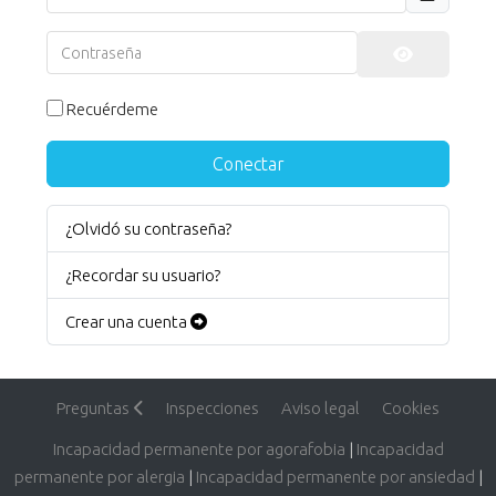
Contraseña
Mostrar co
Recuérdeme
Conectar
¿Olvidó su contraseña?
¿Recordar su usuario?
Crear una cuenta
Preguntas
Inspecciones
Aviso legal
Cookies
Incapacidad permanente por agorafobia
|
Incapacidad
permanente por alergia
|
Incapacidad permanente por ansiedad
|