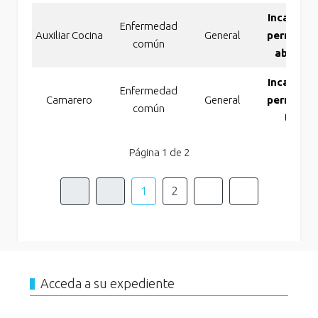
Incapaci
Enfermedad
Auxiliar Cocina
General
permanen
común
absolut
Incapaci
Enfermedad
Camarero
General
permanen
común
total
Página 1 de 2
1
2
Acceda a su expediente