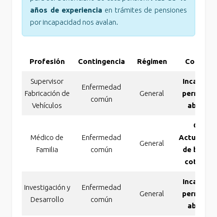
años de experiencia
en trámites de pensiones
por incapacidad nos avalan.
Profesión
Contingencia
Régimen
Concesi
Supervisor
Incapaci
Enfermedad
Fabricación de
General
permanen
común
Vehículos
absolut
Otras
Médico de
Enfermedad
Actualizac
General
Familia
común
de bases
cotizaci
Incapaci
Investigación y
Enfermedad
General
permanen
Desarrollo
común
absolut