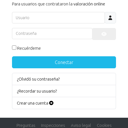
Para usuarios que contrataron la
valoración online
Usuario
Contraseña
Mostrar co
Recuérdeme
Conectar
¿Olvidó su contraseña?
¿Recordar su usuario?
Crear una cuenta
Preguntas
Inspecciones
Aviso legal
Cookies