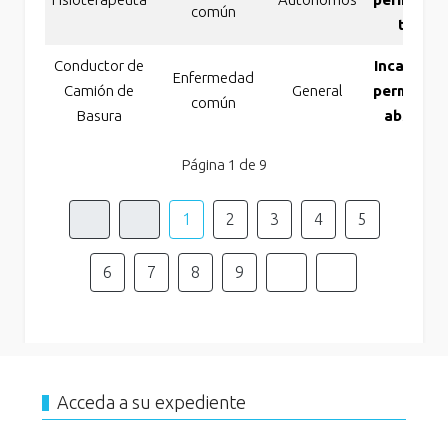
común
total
Conductor de
Incapacid
Enfermedad
Camión de
General
permanen
común
Basura
absolut
Página 1 de 9
1
2
3
4
5
6
7
8
9
Acceda a su expediente