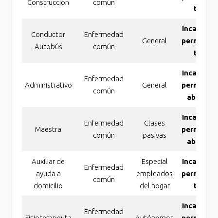
Construcción
común
total
Incapacid
Conductor
Enfermedad
General
permanen
Autobús
común
total
Incapacid
Enfermedad
Administrativo
General
permanen
común
absolut
Incapacid
Enfermedad
Clases
Maestra
permanen
común
pasivas
absolut
Auxiliar de
Especial
Incapacid
Enfermedad
ayuda a
empleados
permanen
común
domicilio
del hogar
total
Incapacid
Enfermedad
Fisioterapeuta
Autónomos
permanen