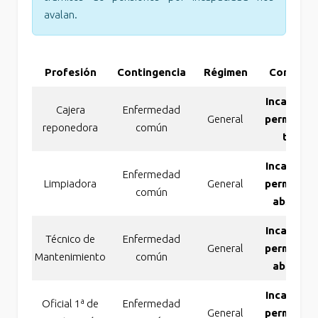
avalan.
Profesión
Contingencia
Régimen
Concesió
Incapacid
Cajera
Enfermedad
General
permanen
reponedora
común
total
Incapacid
Enfermedad
Limpiadora
General
permanen
común
absolut
Incapacid
Técnico de
Enfermedad
General
permanen
Mantenimiento
común
absolut
Incapacid
Oficial 1ª de
Enfermedad
General
permanen