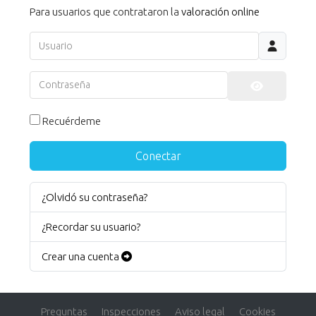
Para usuarios que contrataron la
valoración online
Usuario
Contraseña
Mostrar co
Recuérdeme
Conectar
¿Olvidó su contraseña?
¿Recordar su usuario?
Crear una cuenta
Preguntas
Inspecciones
Aviso legal
Cookies