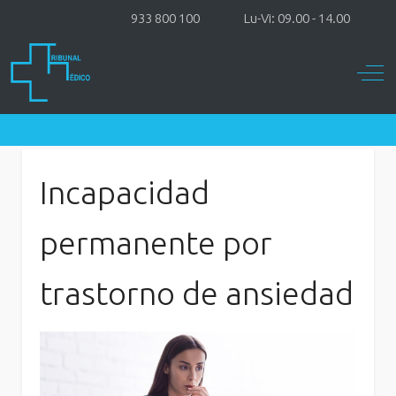
933 800 100
Lu-Vi: 09.00 - 14.00
Off-
Incapacidad
permanente por
trastorno de ansiedad