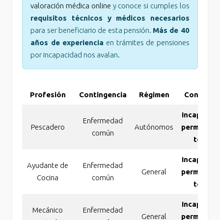
valoración médica online
y conoce si cumples los
requisitos técnicos y médicos necesarios
para ser beneficiario de esta pensión.
Más de 40
años de experiencia
en trámites de pensiones
por incapacidad nos avalan.
Profesión
Contingencia
Régimen
Concesió
Incapacid
Enfermedad
Pescadero
Autónomos
permanen
común
total
Incapacid
Ayudante de
Enfermedad
General
permanen
Cocina
común
total
Incapacid
Mecánico
Enfermedad
General
permanen