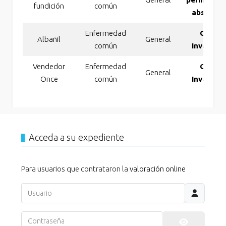
fundición
común
absoluta
Enfermedad
Gran
Albañil
General
común
Invalidez
Vendedor
Enfermedad
Gran
General
Once
común
Invalidez
Acceda a su expediente
Para usuarios que contrataron la
valoración online
Usuario
Contraseña