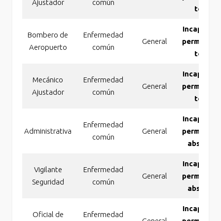
Ajustador
común
total
Incapacid
Bombero de
Enfermedad
General
permanen
Aeropuerto
común
total
Incapacid
Mecánico
Enfermedad
General
permanen
Ajustador
común
total
Incapacid
Enfermedad
Administrativa
General
permanen
común
absoluta
Incapacid
Vigilante
Enfermedad
General
permanen
Seguridad
común
absoluta
Incapacid
Oficial de
Enfermedad
General
permanen