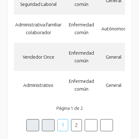
General
pe
Seguridad Laboral
común
a
Inc
Administrativa:familiar
Enfermedad
Autónomos
pe
colaborador
común
a
Inc
Enfermedad
Vendedor Once
General
pe
común
a
Inc
Enfermedad
Administrativo
General
pe
común
a
Página 1 de 2
1
2