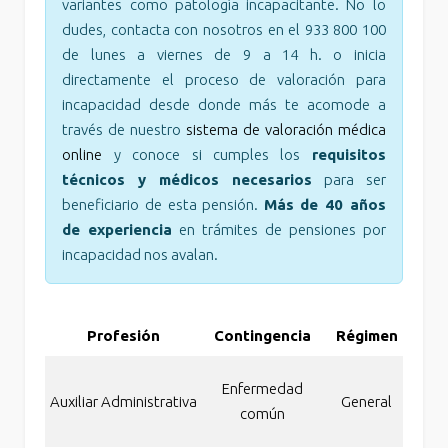
variantes como patología incapacitante. No lo
dudes, contacta con nosotros en el 933 800 100
de lunes a viernes de 9 a 14 h. o inicia
directamente el proceso de valoración para
incapacidad desde donde más te acomode a
través de nuestro
sistema de valoración médica
online
y conoce si cumples los
requisitos
técnicos y médicos necesarios
para ser
beneficiario de esta pensión.
Más de 40 años
de experiencia
en trámites de pensiones por
incapacidad nos avalan.
Profesión
Contingencia
Régimen
Co
Inc
Enfermedad
Auxiliar Administrativa
General
pe
común
a