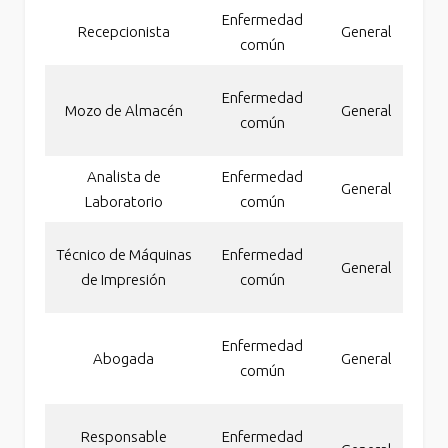
Enfermedad
Recepcionista
General
común
I
Inc
Enfermedad
Mozo de Almacén
General
pe
común
a
Analista de
Enfermedad
General
Laboratorio
común
I
Inc
Técnico de Máquinas
Enfermedad
General
pe
de Impresión
común
a
Inc
Enfermedad
Abogada
General
pe
común
a
Inc
Responsable
Enfermedad