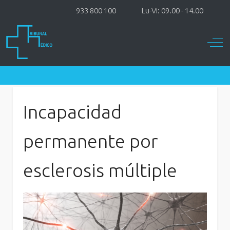
933 800 100
Lu-Vi: 09.00 - 14.00
Off-
Incapacidad
permanente por
esclerosis múltiple