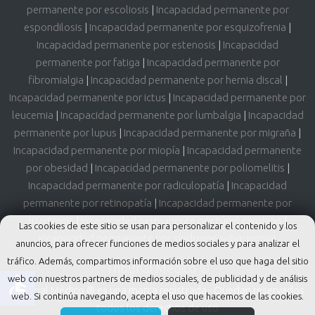
permanente por escoliosis
|
Incapacidad permanente por
espondilosis
|
Incapacidad permanente por esquizofrenia
|
Incapacidad permanente por estenosis
|
Incapacidad
permanente por fatiga
|
Incapacidad permanente por
fibromialgia
|
Incapacidad permanente por hernia discal
|
Incapacidad permanente por ictus
|
Incapacidad permanente por
leucemia
|
Incapacidad permanente por lumbalgia
|
Incapacidad
permanente por lupus
|
Incapacidad permanente por migraña
|
Incapacidad permanente por miopía
|
Incapacidad permanente
por obesidad
|
Incapacidad permanente por poliomelitis
|
Incapacidad permanente por radiculopatía
|
Incapacidad
permanente por retinopatía
|
Incapacidad permanente por
rizartrosis
|
Incapacidad permanente por túnel carpiano
|
Las cookies de este sitio se usan para personalizar el contenido y los
Incapacidad permanente por síndrome subacromial
anuncios, para ofrecer funciones de medios sociales y para analizar el
tráfico. Además, compartimos información sobre el uso que haga del sitio
Tribunal Médico ©
accessible
web con nuestros partners de medios sociales, de publicidad y de análisis
Tribunal Médico ® es una marca registrada - Quedan reservados
web. Si continúa navegando, acepta el uso que hacemos de las cookies.
todos los derechos de uso