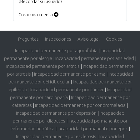
¿Recordar su usuario?
Crear una cuenta
Preguntas
Inspecciones
Aviso legal
Cookies
Incapacidad permanente por agorafobia
|
Incapacidad
permanente por alergia
|
Incapacidad permanente por ansiedad
|
Incapacidad permanente por artritis
|
Incapacidad permanente
por artrosis
|
Incapacidad permanente por asma
|
Incapacidad
permanente por déficit ocular
|
Incapacidad permanente por
epilepsia
|
Incapacidad permanente por cáncer
|
Incapacidad
permanente por cardiopatía
|
Incapacidad permanente por
cataratas
|
Incapacidad permanente por condromalacia
|
Incapacidad permanente por depresión
|
Incapacidad
permanente por diabetes
|
Incapacidad permanente por
enfermedad hepática
|
Incapacidad permanente por epoc
|
Incapacidad permanente por esclerosis
|
Incapacidad