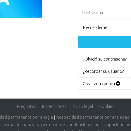
Contraseña
Recuérdeme
¿Olvidó su contraseña?
¿Recordar su usuario?
Crear una cuenta
Preguntas
Inspecciones
Aviso legal
Cookies
idad permanente por alergia
|
Incapacidad permanente por ansiedad
or asma
|
Incapacidad permanente por déficit ocular
|
Incapacidad pe