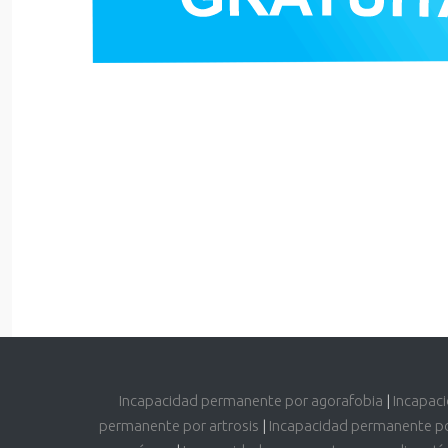
Incapacidad permanente por agorafobia
|
Incapac
permanente por artrosis
|
Incapacidad permanente p