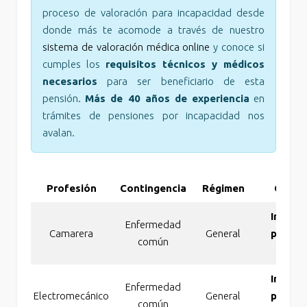
proceso de valoración para incapacidad desde
donde más te acomode a través de nuestro
sistema de valoración médica online
y conoce si
cumples los
requisitos técnicos y médicos
necesarios
para ser beneficiario de esta
pensión.
Más de 40 años de experiencia
en
trámites de pensiones por incapacidad nos
avalan.
Profesión
Contingencia
Régimen
Conce
Incapa
Enfermedad
Camarera
General
perman
común
tot
Incapa
Enfermedad
Electromecánico
General
perman
común