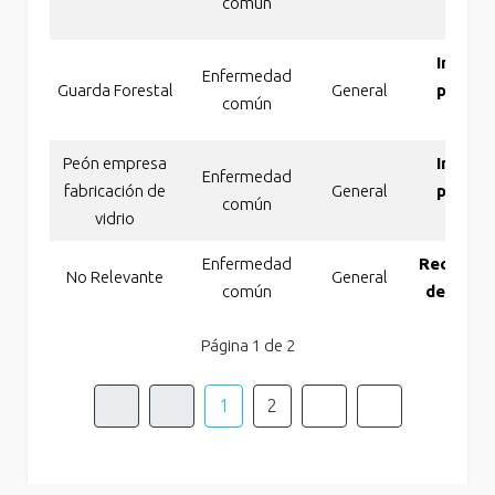
común
tot
Incapa
Enfermedad
Guarda Forestal
General
perman
común
tot
Peón empresa
Incapa
Enfermedad
fabricación de
General
perman
común
vidrio
tot
Enfermedad
Reconoci
No Relevante
General
común
de dismi
Página 1 de 2
1
2