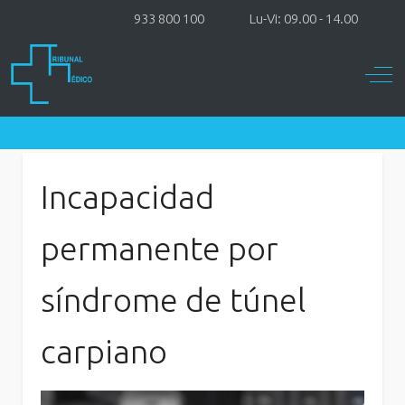
933 800 100
Lu-Vi: 09.00 - 14.00
Off-
Incapacidad
permanente por
síndrome de túnel
carpiano