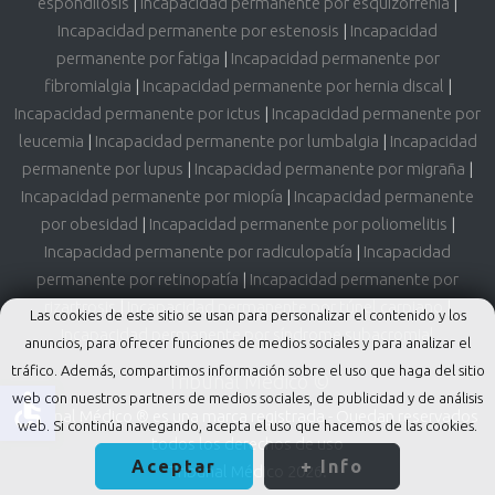
espondilosis
|
Incapacidad permanente por esquizofrenia
|
Incapacidad permanente por estenosis
|
Incapacidad
permanente por fatiga
|
Incapacidad permanente por
fibromialgia
|
Incapacidad permanente por hernia discal
|
Incapacidad permanente por ictus
|
Incapacidad permanente por
leucemia
|
Incapacidad permanente por lumbalgia
|
Incapacidad
permanente por lupus
|
Incapacidad permanente por migraña
|
Incapacidad permanente por miopía
|
Incapacidad permanente
por obesidad
|
Incapacidad permanente por poliomelitis
|
Incapacidad permanente por radiculopatía
|
Incapacidad
permanente por retinopatía
|
Incapacidad permanente por
rizartrosis
|
Incapacidad permanente por túnel carpiano
|
Las cookies de este sitio se usan para personalizar el contenido y los
Incapacidad permanente por síndrome subacromial
anuncios, para ofrecer funciones de medios sociales y para analizar el
tráfico. Además, compartimos información sobre el uso que haga del sitio
Tribunal Médico ©
accessible
web con nuestros partners de medios sociales, de publicidad y de análisis
Tribunal Médico ® es una marca registrada - Quedan reservados
web. Si continúa navegando, acepta el uso que hacemos de las cookies.
todos los derechos de uso
Aceptar
+ Info
Tribunal Médico 2026.