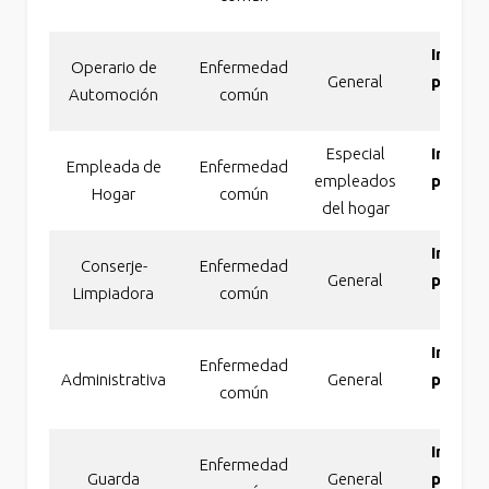
tot
Incapa
Operario de
Enfermedad
General
perman
Automoción
común
absol
Especial
Incapa
Empleada de
Enfermedad
empleados
perman
Hogar
común
del hogar
tot
Incapa
Conserje-
Enfermedad
General
perman
Limpiadora
común
tot
Incapa
Enfermedad
Administrativa
General
perman
común
absol
Incapa
Enfermedad
Guarda
General
perman