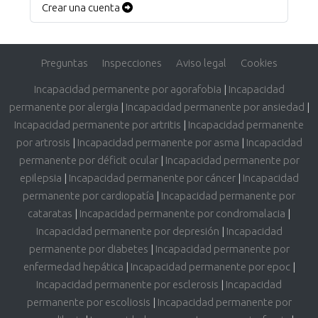
Crear una cuenta
Preguntas
Inspecciones
Aviso legal
Cookies
Incapacidad permanente por agorafobia
|
Incapacidad
permanente por alergia
|
Incapacidad permanente por ansiedad
|
Incapacidad permanente por artritis
|
Incapacidad permanente
por artrosis
|
Incapacidad permanente por asma
|
Incapacidad
permanente por déficit ocular
|
Incapacidad permanente por
epilepsia
|
Incapacidad permanente por cáncer
|
Incapacidad
permanente por cardiopatía
|
Incapacidad permanente por
cataratas
|
Incapacidad permanente por condromalacia
|
Incapacidad permanente por depresión
|
Incapacidad
permanente por diabetes
|
Incapacidad permanente por
enfermedad hepática
|
Incapacidad permanente por epoc
|
Incapacidad permanente por esclerosis
|
Incapacidad
permanente por escoliosis
|
Incapacidad permanente por