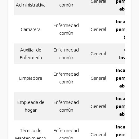
General
permanen
Administrativa
común
absolut
Incapacid
Enfermedad
Camarera
General
permanen
común
total
Auxiliar de
Enfermedad
Gran
General
Enfermería
común
Invalide
Incapacid
Enfermedad
Limpiadora
General
permanen
común
absolut
Incapacid
Empleada de
Enfermedad
General
permanen
hogar
común
absolut
Incapacid
Técnico de
Enfermedad
General
permanen
Mantenimiento
común