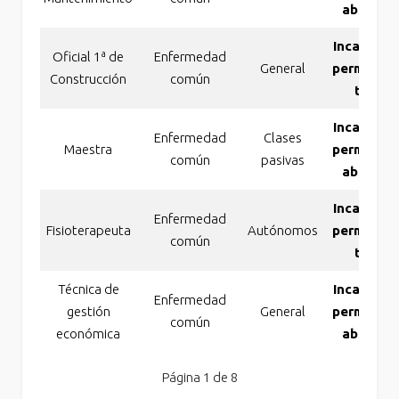
absolut
Incapacid
Oficial 1ª de
Enfermedad
General
permanen
Construcción
común
total
Incapacid
Enfermedad
Clases
Maestra
permanen
común
pasivas
absolut
Incapacid
Enfermedad
Fisioterapeuta
Autónomos
permanen
común
total
Técnica de
Incapacid
Enfermedad
gestión
General
permanen
común
económica
absolut
Página 1 de 8