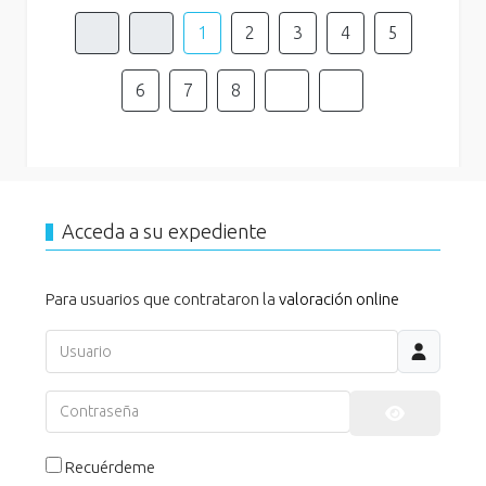
1
2
3
4
5
6
7
8
Acceda a su expediente
Para usuarios que contrataron la
valoración online
Usuario
Contraseña
Mostrar co
Recuérdeme