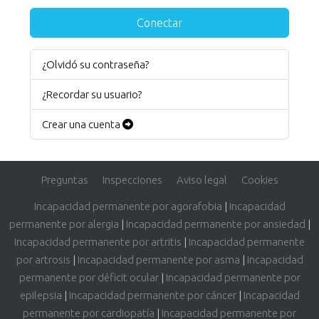
Conectar
¿Olvidó su contraseña?
¿Recordar su usuario?
Crear una cuenta
Preguntas
Inspecciones
Aviso legal
Cookies
Incapacidad permanente por agorafobia
|
Incapacidad
permanente por alergia
|
Incapacidad permanente por ansiedad
|
Incapacidad permanente por artritis
|
Incapacidad permanente
por artrosis
|
Incapacidad permanente por asma
|
Incapacidad
permanente por déficit ocular
|
Incapacidad permanente por
epilepsia
|
Incapacidad permanente por cáncer
|
Incapacidad
permanente por cardiopatía
|
Incapacidad permanente por