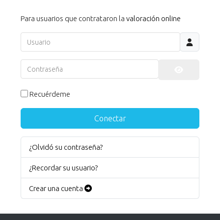
Para usuarios que contrataron la
valoración online
Usuario
Contraseña
Mostrar co
Recuérdeme
Conectar
¿Olvidó su contraseña?
¿Recordar su usuario?
Crear una cuenta