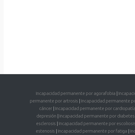
Incapacidad permanente por agorafobia
|
Incapac
permanente por artrosis
|
Incapacidad permanente p
cáncer
|
Incapacidad permanente por cardiopatí
depresión
|
Incapacidad permanente por diabetes
esclerosis
|
Incapacidad permanente por escoliosi
estenosis
|
Incapacidad permanente por fatiga
|
In