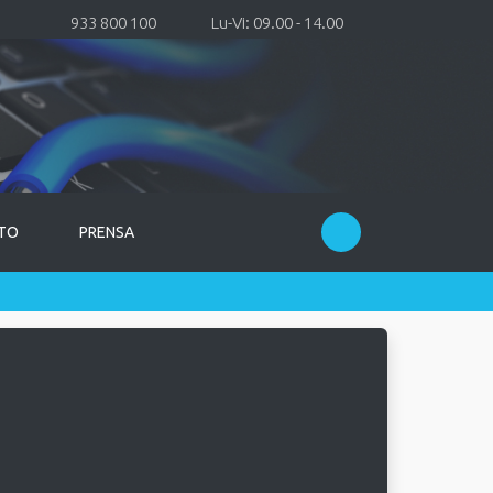
933 800 100
Lu-Vi: 09.00 - 14.00
TO
PRENSA