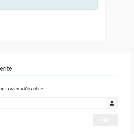
iente
on la
valoración online
Mostrar cont