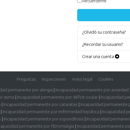
Recuérdeme
¿Olvidó su contraseña?
¿Recordar su usuario?
Crear una cuenta
Preguntas
Inspecciones
Aviso legal
Cookies
idad permanente por alergia
|
Incapacidad permanente por ansiedad
or asma
|
Incapacidad permanente por déficit ocular
|
Incapacidad pe
a
|
Incapacidad permanente por cataratas
|
Incapacidad permanente 
|
Incapacidad permanente por enfermedad hepática
|
Incapacidad p
s
|
Incapacidad permanente por espondilosis
|
Incapacidad permanent
capacidad permanente por fibromialgia
|
Incapacidad permanente por