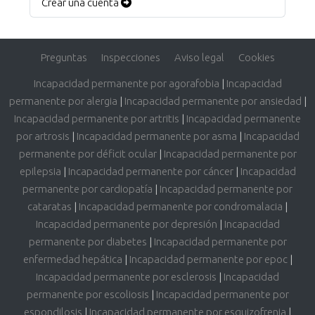
Crear una cuenta
Preguntas
Inspecciones
Aviso legal
Cookies
Incapacidad permanente por agorafobia
|
Incapacidad
permanente por alergia
|
Incapacidad permanente por ansiedad
|
Incapacidad permanente por artritis
|
Incapacidad permanente
por artrosis
|
Incapacidad permanente por asma
|
Incapacidad
permanente por déficit ocular
|
Incapacidad permanente por
epilepsia
|
Incapacidad permanente por cáncer
|
Incapacidad
permanente por cardiopatía
|
Incapacidad permanente por
cataratas
|
Incapacidad permanente por condromalacia
|
Incapacidad permanente por depresión
|
Incapacidad
permanente por diabetes
|
Incapacidad permanente por
enfermedad hepática
|
Incapacidad permanente por epoc
|
Incapacidad permanente por esclerosis
|
Incapacidad
permanente por escoliosis
|
Incapacidad permanente por
espondilosis
|
Incapacidad permanente por esquizofrenia
|