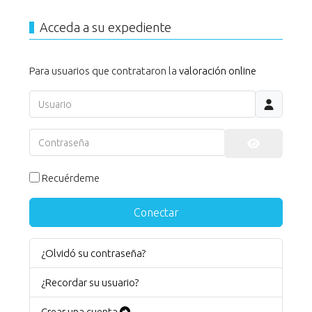
Acceda a su expediente
Para usuarios que contrataron la
valoración online
Usuario
Contraseña
Mostrar co
Recuérdeme
Conectar
¿Olvidó su contraseña?
¿Recordar su usuario?
Crear una cuenta