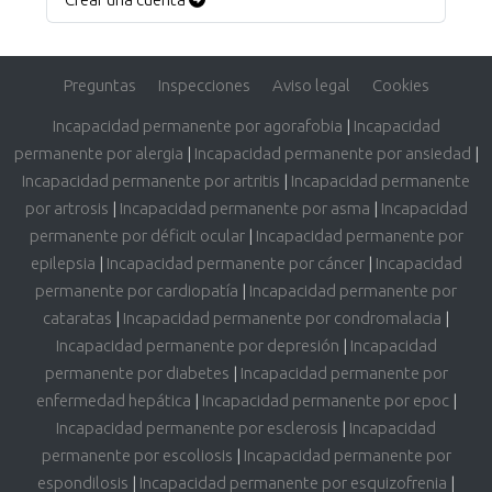
Preguntas
Inspecciones
Aviso legal
Cookies
Incapacidad permanente por agorafobia
|
Incapacidad
permanente por alergia
|
Incapacidad permanente por ansiedad
|
Incapacidad permanente por artritis
|
Incapacidad permanente
por artrosis
|
Incapacidad permanente por asma
|
Incapacidad
permanente por déficit ocular
|
Incapacidad permanente por
epilepsia
|
Incapacidad permanente por cáncer
|
Incapacidad
permanente por cardiopatía
|
Incapacidad permanente por
cataratas
|
Incapacidad permanente por condromalacia
|
Incapacidad permanente por depresión
|
Incapacidad
permanente por diabetes
|
Incapacidad permanente por
enfermedad hepática
|
Incapacidad permanente por epoc
|
Incapacidad permanente por esclerosis
|
Incapacidad
permanente por escoliosis
|
Incapacidad permanente por
espondilosis
|
Incapacidad permanente por esquizofrenia
|