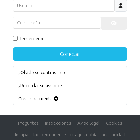
Usuario
Contraseña
Mostrar co
Recuérdeme
Conectar
¿Olvidó su contraseña?
¿Recordar su usuario?
Crear una cuenta
Preguntas
Inspecciones
Aviso legal
Cookies
Incapacidad permanente por agorafobia
|
Incapacidad