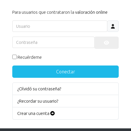
Para usuarios que contrataron la
valoración online
Usuario
Contraseña
Mostrar co
Recuérdeme
Conectar
¿Olvidó su contraseña?
¿Recordar su usuario?
Crear una cuenta