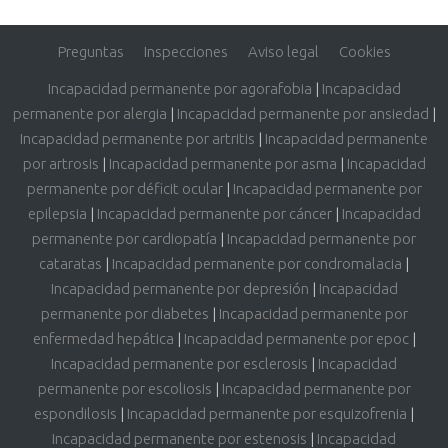
Preguntas
Inspecciones
Aviso legal
Cookies
Incapacidad permanente por agorafobia
|
Incapacidad
permanente por alergia
|
Incapacidad permanente por ansiedad
|
Incapacidad permanente por artritis
|
Incapacidad permanente
por artrosis
|
Incapacidad permanente por asma
|
Incapacidad
permanente por déficit ocular
|
Incapacidad permanente por
epilepsia
|
Incapacidad permanente por cáncer
|
Incapacidad
permanente por cardiopatía
|
Incapacidad permanente por
cataratas
|
Incapacidad permanente por condromalacia
|
Incapacidad permanente por depresión
|
Incapacidad
permanente por diabetes
|
Incapacidad permanente por
enfermedad hepática
|
Incapacidad permanente por epoc
|
Incapacidad permanente por esclerosis
|
Incapacidad
permanente por escoliosis
|
Incapacidad permanente por
espondilosis
|
Incapacidad permanente por esquizofrenia
|
Incapacidad permanente por estenosis
|
Incapacidad