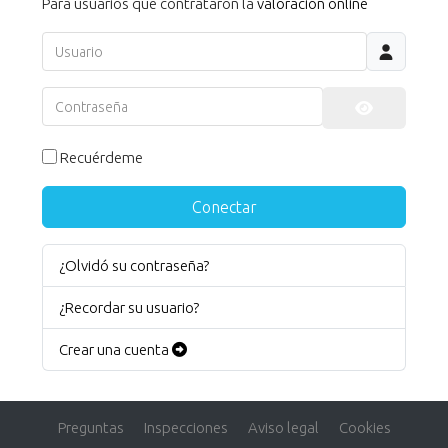
Para usuarios que contrataron la
valoración online
Usuario
Contraseña
Mostrar co
Recuérdeme
Conectar
¿Olvidó su contraseña?
¿Recordar su usuario?
Crear una cuenta
Preguntas
Inspecciones
Aviso legal
Cookies