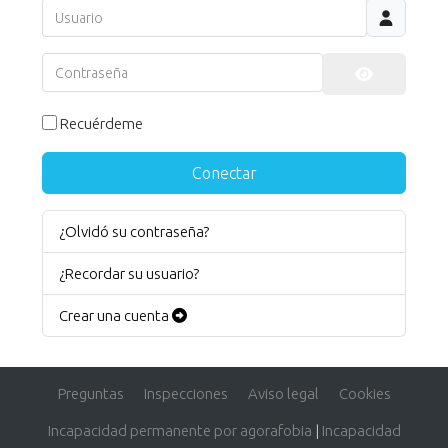
Usuario
Contraseña
Mostrar co
Recuérdeme
Conectar
¿Olvidó su contraseña?
¿Recordar su usuario?
Crear una cuenta
Preguntas
Inspecciones
Aviso legal
Cookies
Incapacidad permanente por agorafobia
|
Incapacidad