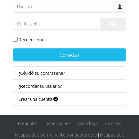
Usuario
Contraseña
Mostrar co
Recuérdeme
Conectar
¿Olvidó su contraseña?
¿Recordar su usuario?
Crear una cuenta
Preguntas
Inspecciones
Aviso legal
Cookies
Incapacidad permanente por agorafobia
|
Incapacidad