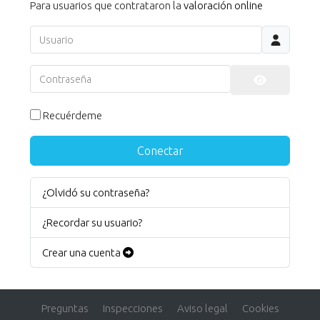
Para usuarios que contrataron la
valoración online
Usuario
Contraseña
Mostrar co
Recuérdeme
Conectar
¿Olvidó su contraseña?
¿Recordar su usuario?
Crear una cuenta
Preguntas
Inspecciones
Aviso legal
Cookies