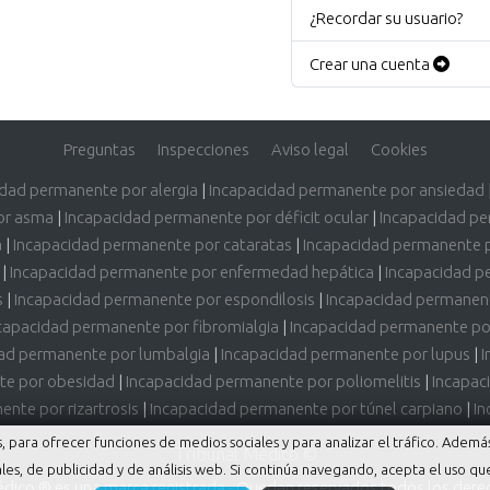
¿Recordar su usuario?
Crear una cuenta
Preguntas
Inspecciones
Aviso legal
Cookies
idad permanente por alergia
|
Incapacidad permanente por ansiedad
or asma
|
Incapacidad permanente por déficit ocular
|
Incapacidad pe
a
|
Incapacidad permanente por cataratas
|
Incapacidad permanente 
|
Incapacidad permanente por enfermedad hepática
|
Incapacidad p
s
|
Incapacidad permanente por espondilosis
|
Incapacidad permanent
capacidad permanente por fibromialgia
|
Incapacidad permanente por
ad permanente por lumbalgia
|
Incapacidad permanente por lupus
|
I
te por obesidad
|
Incapacidad permanente por poliomelitis
|
Incapac
nte por rizartrosis
|
Incapacidad permanente por túnel carpiano
|
In
ios, para ofrecer funciones de medios sociales y para analizar el tráfico. Ade
Tribunal Médico ©
les, de publicidad y de análisis web. Si continúa navegando, acepta el uso qu
édico ® es una marca registrada - Quedan reservados todos los dere