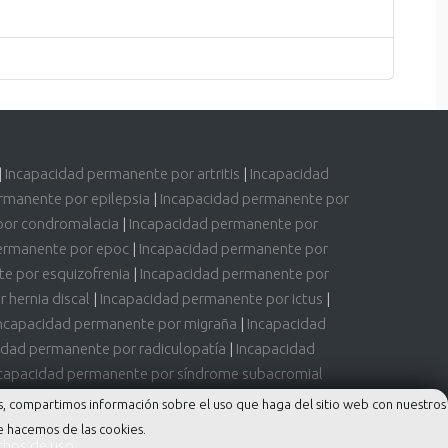
|
Incapacidad permanente por artritis
|
Incapacidad
rmanente por epilepsia
|
Incapacidad permanente por
por condromalacia
|
Incapacidad permanente por
ermanente por epoc
|
Incapacidad permanente por
e por esquizofrenia
|
Incapacidad permanente por
 hernia discal
|
Incapacidad permanente por ictus
|
ncapacidad permanente por migraña
|
Incapacidad
idad permanente por radiculopatía
|
Incapacidad
capacidad permanente por síndrome subacromial
más, compartimos información sobre el uso que haga del sitio web con nuestros
e hacemos de las cookies.
chos de uso