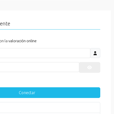
iente
on la
valoración online
Mostrar cont
Conectar