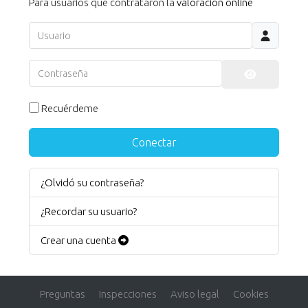
Para usuarios que contrataron la
valoración online
Usuario
Contraseña
Mostrar co
Recuérdeme
Conectar
¿Olvidó su contraseña?
¿Recordar su usuario?
Crear una cuenta
Preguntas
Inspecciones
Aviso legal
Cookies