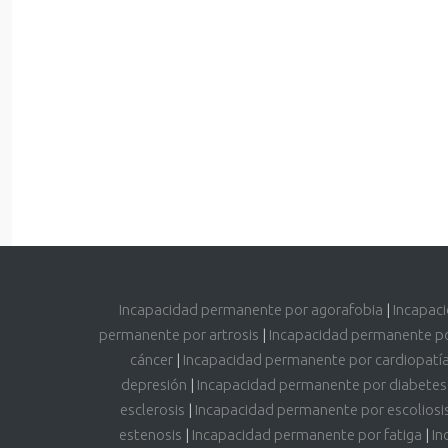
Incapacidad permanente por agorafobia
|
Incapac
permanente por artrosis
|
Incapacidad permanente p
cáncer
|
Incapacidad permanente por cardiopatí
depresión
|
Incapacidad permanente por diabetes
esclerosis
|
Incapacidad permanente por escoliosi
estenosis
|
Incapacidad permanente por fatiga
|
In