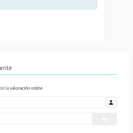
iente
on la
valoración online
Mostrar cont