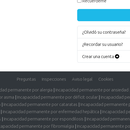
Recuérdeme
¿Olvidó su contraseña?
¿Recordar su usuario?
Crear una cuenta
Preguntas
Inspecciones
Aviso legal
Cookies
idad permanente por alergia
|
Incapacidad permanente por ansiedad
or asma
|
Incapacidad permanente por déficit ocular
|
Incapacidad pe
a
|
Incapacidad permanente por cataratas
|
Incapacidad permanente 
|
Incapacidad permanente por enfermedad hepática
|
Incapacidad p
s
|
Incapacidad permanente por espondilosis
|
Incapacidad permanent
capacidad permanente por fibromialgia
|
Incapacidad permanente por