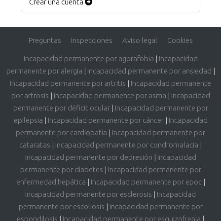
Crear una cuenta
Preguntas
Inspecciones
Aviso legal
Cookies
Incapacidad permanente por agorafobia
|
Incapacidad
permanente por alergia
|
Incapacidad permanente por ansiedad
|
Incapacidad permanente por artritis
|
Incapacidad permanente
por artrosis
|
Incapacidad permanente por asma
|
Incapacidad
permanente por déficit ocular
|
Incapacidad permanente por
epilepsia
|
Incapacidad permanente por cáncer
|
Incapacidad
permanente por cardiopatía
|
Incapacidad permanente por
cataratas
|
Incapacidad permanente por condromalacia
|
Incapacidad permanente por depresión
|
Incapacidad
permanente por diabetes
|
Incapacidad permanente por
enfermedad hepática
|
Incapacidad permanente por epoc
|
Incapacidad permanente por esclerosis
|
Incapacidad
permanente por escoliosis
|
Incapacidad permanente por
espondilosis
|
Incapacidad permanente por esquizofrenia
|