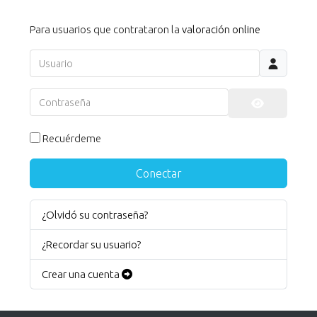
Para usuarios que contrataron la
valoración online
Usuario
Contraseña
Mostrar co
Recuérdeme
Conectar
¿Olvidó su contraseña?
¿Recordar su usuario?
Crear una cuenta