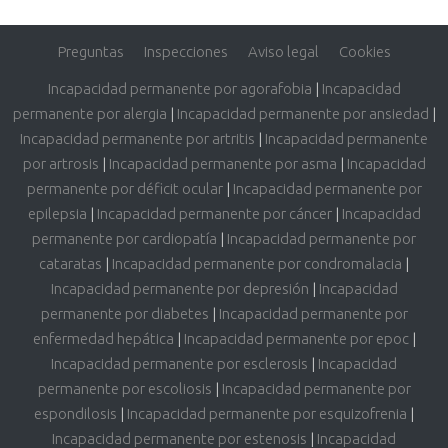
Preguntas
Inspecciones
Aviso legal
Cookies
Incapacidad permanente por agorafobia
|
Incapacidad
permanente por alergia
|
Incapacidad permanente por ansiedad
|
Incapacidad permanente por artritis
|
Incapacidad permanente
por artrosis
|
Incapacidad permanente por asma
|
Incapacidad
permanente por déficit ocular
|
Incapacidad permanente por
epilepsia
|
Incapacidad permanente por cáncer
|
Incapacidad
permanente por cardiopatía
|
Incapacidad permanente por
cataratas
|
Incapacidad permanente por condromalacia
|
Incapacidad permanente por depresión
|
Incapacidad
permanente por diabetes
|
Incapacidad permanente por
enfermedad hepática
|
Incapacidad permanente por epoc
|
Incapacidad permanente por esclerosis
|
Incapacidad
permanente por escoliosis
|
Incapacidad permanente por
espondilosis
|
Incapacidad permanente por esquizofrenia
|
Incapacidad permanente por estenosis
|
Incapacidad