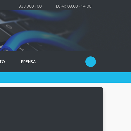
933 800 100
Lu-Vi: 09.00 - 14.00
TO
PRENSA