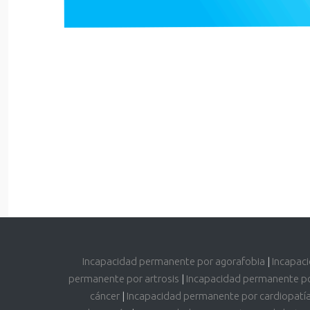
Incapacidad permanente por agorafobia
|
Incapac
permanente por artrosis
|
Incapacidad permanente p
cáncer
|
Incapacidad permanente por cardiopatí