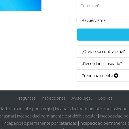
Contraseña
Recuérdeme
¿Olvidó su contraseña?
¿Recordar su usuario?
Crear una cuenta
Preguntas
Inspecciones
Aviso legal
Cookies
idad permanente por alergia
|
Incapacidad permanente por ansiedad
or asma
|
Incapacidad permanente por déficit ocular
|
Incapacidad pe
a
|
Incapacidad permanente por cataratas
|
Incapacidad permanente 