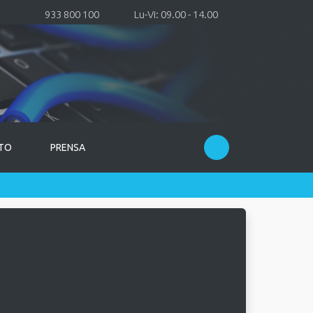
933 800 100
Lu-Vi: 09.00 - 14.00
TO
PRENSA