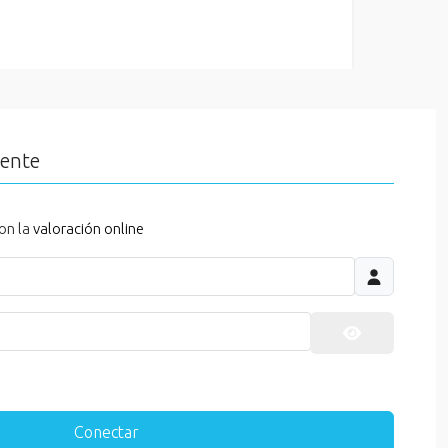
iente
on la
valoración online
Mostrar cont
Conectar