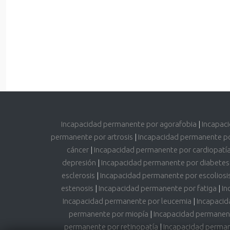
Incapacidad permanente por agorafobia
|
Incapac
permanente por artrosis
|
Incapacidad permanente p
cáncer
|
Incapacidad permanente por cardiopatí
depresión
|
Incapacidad permanente por diabetes
esclerosis
|
Incapacidad permanente por escoliosi
estenosis
|
Incapacidad permanente por fatiga
|
In
Incapacidad permanente por leucemia
|
Incapacid
permanente por miopía
|
Incapacidad permanen
permanente por retinopatía
|
Incapacidad permane