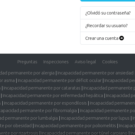
¿Olvidó su contraseña?
¿Recordar su usuario?
Crear una cuenta
Preguntas
Inspecciones
Aviso legal
Cookies
idad permanente por alergia
|
Incapacidad permanente por ansiedad
or asma
|
Incapacidad permanente por déficit ocular
|
Incapacidad pe
a
|
Incapacidad permanente por cataratas
|
Incapacidad permanente 
|
Incapacidad permanente por enfermedad hepática
|
Incapacidad p
s
|
Incapacidad permanente por espondilosis
|
Incapacidad permanent
capacidad permanente por fibromialgia
|
Incapacidad permanente por
ad permanente por lumbalgia
|
Incapacidad permanente por lupus
|
I
te por obesidad
|
Incapacidad permanente por poliomelitis
|
Incapac
nte por rizartrosis
|
Incapacidad permanente por túnel carpiano
|
In