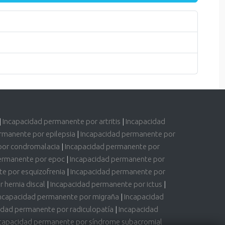
|
Incapacidad permanente por artritis
|
Incapacidad
rmanente por epilepsia
|
Incapacidad permanente por
por condromalacia
|
Incapacidad permanente por
ermanente por epoc
|
Incapacidad permanente por
e por esquizofrenia
|
Incapacidad permanente por
 hernia discal
|
Incapacidad permanente por ictus
|
ncapacidad permanente por migraña
|
Incapacidad
idad permanente por radiculopatía
|
Incapacidad
capacidad permanente por síndrome subacromial