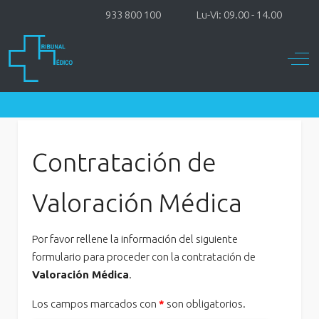
933 800 100
Lu-Vi: 09.00 - 14.00
Off-
Contratación de
Valoración Médica
Por favor rellene la información del siguiente
formulario para proceder con la contratación de
Valoración Médica
.
Los campos marcados con
*
son obligatorios.