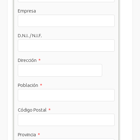
Empresa
D.N.I. / N.I.F.
Dirección
*
Población
*
Código Postal
*
Provincia
*