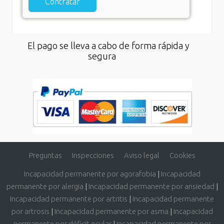
El pago se lleva a cabo de forma rápida y
segura
Preguntas
Inspecciones
Aviso legal
Cookies
Incapacidad permanente por agorafobia
|
Incapacidad
permanente por alergia
|
Incapacidad permanente por ansiedad
|
Incapacidad permanente por artritis
|
Incapacidad permanente
por artrosis
|
Incapacidad permanente por asma
|
Incapacidad
permanente por déficit ocular
|
Incapacidad permanente por