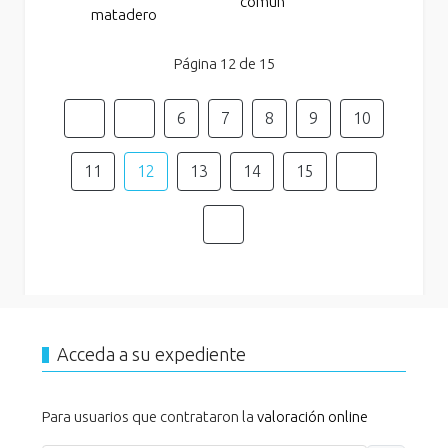
común
matadero
Página 12 de 15
6
7
8
9
10
11
12
13
14
15
Acceda a su expediente
Para usuarios que contrataron la
valoración online