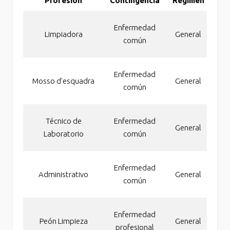
Profesión
Contingencia
Régimen
Co
Inc
Enfermedad
Limpiadora
General
pe
común
a
Inc
Enfermedad
Mosso d'esquadra
General
pe
común
Inc
Técnico de
Enfermedad
General
pe
Laboratorio
común
Inc
Enfermedad
Administrativo
General
pe
común
a
Inc
Enfermedad
Peón Limpieza
General
pe
profesional