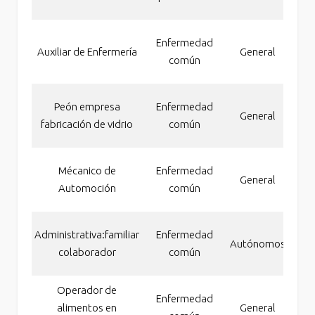
a
Inc
Enfermedad
Auxiliar de Enfermería
General
pe
común
Inc
Peón empresa
Enfermedad
General
pe
fabricación de vidrio
común
Inc
Mécanico de
Enfermedad
General
pe
Automoción
común
a
Inc
Administrativa:familiar
Enfermedad
Autónomos
pe
colaborador
común
a
Operador de
Inc
Enfermedad
alimentos en
General
pe