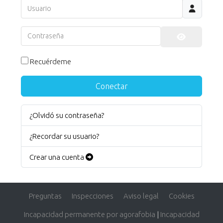
Usuario
Contraseña
Mostrar co
Recuérdeme
Conectar
¿Olvidó su contraseña?
¿Recordar su usuario?
Crear una cuenta
Preguntas
Inspecciones
Aviso legal
Cookies
Incapacidad permanente por agorafobia
|
Incapacidad