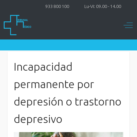
933 800 100
Lu-Vi: 09.00 - 14.00
Off-
Incapacidad
permanente por
depresión o trastorno
depresivo