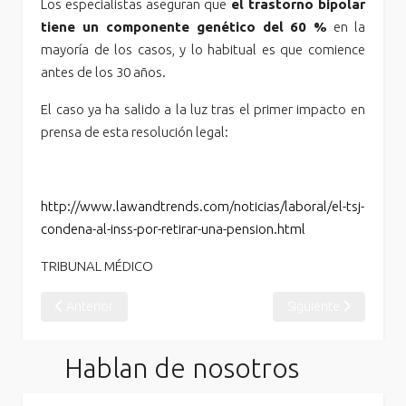
Los especialistas aseguran que
el trastorno bipolar
tiene un componente genético del 60 %
en la
mayoría de los casos, y lo habitual es que comience
antes de los 30 años.
El caso ya ha salido a la luz tras el primer impacto en
prensa de esta resolución legal:
http://www.lawandtrends.com/noticias/laboral/el-tsj-
condena-al-inss-por-retirar-una-pension.html
TRIBUNAL MÉDICO
Artículo anterior: Las pensiones de incapacidad permanente, ho
Artículo siguiente: G
Anterior
Siguiente
Hablan de nosotros