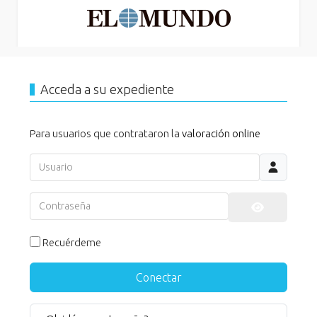
Acceda a su expediente
Para usuarios que contrataron la
valoración online
Usuario
Contraseña
Mostrar co
Recuérdeme
Conectar