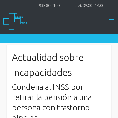
933 800 100
Lu-Vi: 09.00 - 14.00
Off-
Actualidad sobre
incapacidades
Condena al INSS por
retirar la pensión a una
persona con trastorno
bipolar