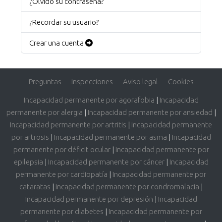
¿Olvidó su contraseña?
¿Recordar su usuario?
Crear una cuenta
Preguntas
Inspecciones
Aviso legal
Cookies
Incapacidad permanente por agorafobia
|
Incapacidad
permanente por alergia
|
Incapacidad permanente por ansiedad
|
Incapacidad permanente por artritis
|
Incapacidad permanente
por artrosis
|
Incapacidad permanente por asma
|
Incapacidad
permanente por déficit ocular
|
Incapacidad permanente por
epilepsia
|
Incapacidad permanente por cáncer
|
Incapacidad
permanente por cardiopatía
|
Incapacidad permanente por
cataratas
|
Incapacidad permanente por condromalacia
|
Incapacidad permanente por depresión
|
Incapacidad
permanente por diabetes
|
Incapacidad permanente por