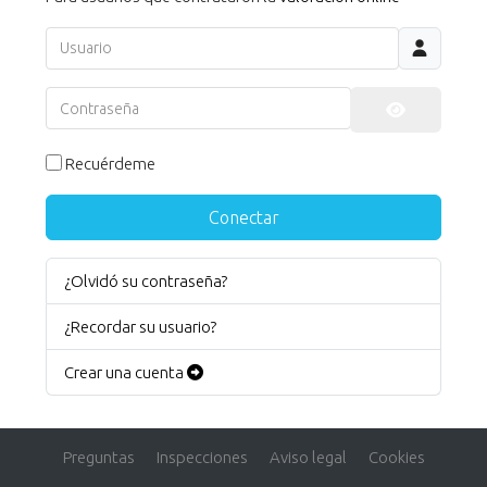
Usuario
Contraseña
Mostrar co
Recuérdeme
Conectar
¿Olvidó su contraseña?
¿Recordar su usuario?
Crear una cuenta
Preguntas
Inspecciones
Aviso legal
Cookies