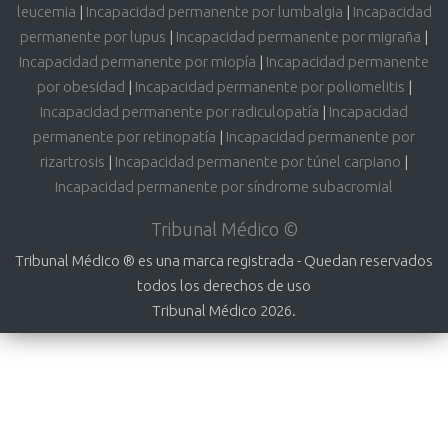
leucemia
|
Incapacidad permanente por lumbalgia
|
Incapacidad
permanente por lupus
|
Incapacidad permanente por migraña
|
Incapacidad permanente por miopía
|
Incapacidad permanente
por obesidad
|
Incapacidad permanente por poliomelitis
|
Incapacidad permanente por radiculopatía
|
Incapacidad
permanente por retinopatía
|
Incapacidad permanente por
rizartrosis
|
Incapacidad permanente por túnel carpiano
|
Incapacidad permanente por síndrome subacromial
Tribunal Médico ©
Tribunal Médico ® es una marca registrada - Quedan reservados
todos los derechos de uso
Tribunal Médico 2026.