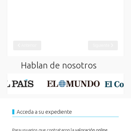
Artículo anterior: Tribunal Médico conmemora el Día Internacio
Artículo siguiente: 
Anterior
Siguiente
Hablan de nosotros
Acceda a su expediente
Para usuarios que contrataron la
valoración online