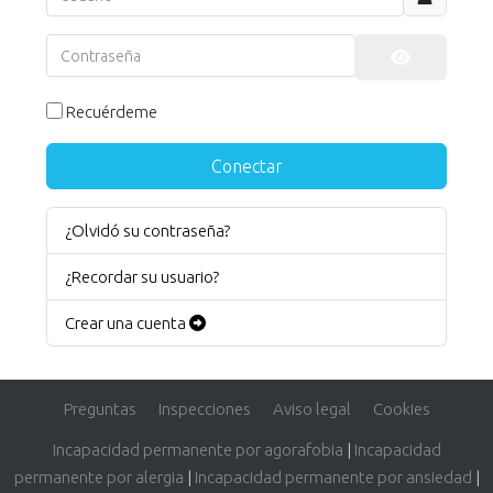
Contraseña
Mostrar co
Recuérdeme
Conectar
¿Olvidó su contraseña?
¿Recordar su usuario?
Crear una cuenta
Preguntas
Inspecciones
Aviso legal
Cookies
Incapacidad permanente por agorafobia
|
Incapacidad
permanente por alergia
|
Incapacidad permanente por ansiedad
|