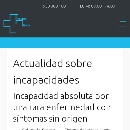
933 800 100
Lu-Vi: 09.00 - 14.00
Off-
Actualidad sobre
incapacidades
Incapacidad absoluta por
una rara enfermedad con
síntomas sin origen