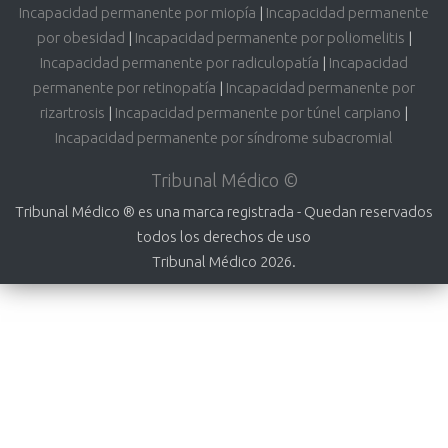
Incapacidad permanente por miopía
|
Incapacidad permanente
por obesidad
|
Incapacidad permanente por poliomelitis
|
Incapacidad permanente por radiculopatía
|
Incapacidad
permanente por retinopatía
|
Incapacidad permanente por
rizartrosis
|
Incapacidad permanente por túnel carpiano
|
Incapacidad permanente por síndrome subacromial
Tribunal Médico ©
Tribunal Médico ® es una marca registrada - Quedan reservados
todos los derechos de uso
Tribunal Médico 2026.