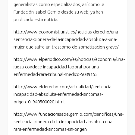
generalistas como especializados, así como la
Fundación Isabel Gemio desde su web, ya han
publicado esta noticia:
http://www.economistjurist.es/noticias-derecho/una-
sentencia-pionera-da-la-incapacidad-absoluta-a-una-
mujer-que-sufre-un-trastorno-de-somatizacion-grave/
http://www.elperiodico.com/es/noticias/economia/una-
jueza-condece-incapacidad-laboral-por-una-
enfermedad-rara-tribunal-medico-5039155
http://www.elderecho.com/actualidad/sentencia-
incapacidad-absoluta-enfermedad-sintomas-
origen_0_940500020.html
http://www.fundacionisabelgemio.com/cientificas/una-
sentencia-pionera-da-la-incapacidad-absoluta-una-
rara-enfermedad-sintomas-sin-origen