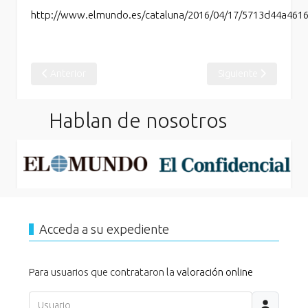
http://www.elmundo.es/cataluna/2016/04/17/5713d44a461
Artículo anterior: Día Mundial de la Seguridad y Salud en el Trab
Artículo siguiente: T
Anterior
Siguiente
Hablan de nosotros
Acceda a su expediente
Para usuarios que contrataron la
valoración online
Usuario