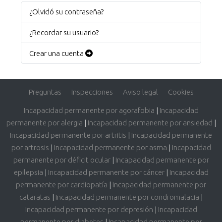
¿Olvidó su contraseña?
¿Recordar su usuario?
Crear una cuenta
Preguntas
Inspecciones
Aviso legal
Cookies
Incapacidad permanente por agorafobia
|
Incapacidad
permanente por alergia
|
Incapacidad permanente por ansiedad
|
Incapacidad permanente por artritis
|
Incapacidad permanente
por artrosis
|
Incapacidad permanente por asma
|
Incapacidad
permanente por déficit ocular
|
Incapacidad permanente por
epilepsia
|
Incapacidad permanente por cáncer
|
Incapacidad
permanente por cardiopatía
|
Incapacidad permanente por
cataratas
|
Incapacidad permanente por condromalacia
|
Incapacidad permanente por depresión
|
Incapacidad
permanente por diabetes
|
Incapacidad permanente por