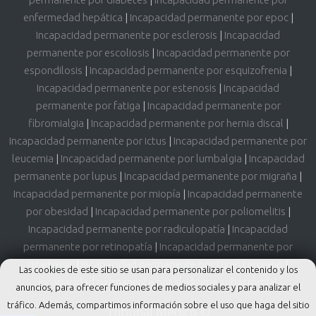
enfermedad hepática
|
Incapacidad permanente por epoc
|
Incapacidad permanente por esclerosis
|
Incapacidad
permanente por escoliosis
|
Incapacidad permanente por
espondilosis
|
Incapacidad permanente por esquizofrenia
|
Incapacidad permanente por estenosis
|
Incapacidad
permanente por fatiga
|
Incapacidad permanente por
fibromialgia
|
Incapacidad permanente por hernia discal
|
Incapacidad permanente por ictus
|
Incapacidad permanente por
leucemia
|
Incapacidad permanente por lumbalgia
|
Incapacidad
permanente por lupus
|
Incapacidad permanente por migraña
|
Incapacidad permanente por miopía
|
Incapacidad permanente
por obesidad
|
Incapacidad permanente por poliomelitis
|
Incapacidad permanente por radiculopatía
|
Incapacidad
permanente por retinopatía
|
Incapacidad permanente por
rizartrosis
|
Incapacidad permanente por túnel carpiano
|
Las cookies de este sitio se usan para personalizar el contenido y los
Incapacidad permanente por síndrome subacromial
anuncios, para ofrecer funciones de medios sociales y para analizar el
tráfico. Además, compartimos información sobre el uso que haga del sitio
Tribunal Médico ©