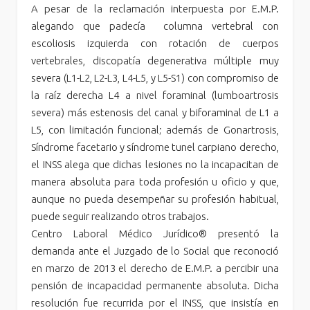
A pesar de la reclamación interpuesta por E.M.P.
alegando que padecía columna vertebral con
escoliosis izquierda con rotación de cuerpos
vertebrales, discopatía degenerativa múltiple muy
severa (L1-L2, L2-L3, L4-L5, y L5-S1) con compromiso de
la raíz derecha L4 a nivel foraminal (lumboartrosis
severa) más estenosis del canal y biforaminal de L1 a
L5, con limitación funcional; además de Gonartrosis,
Síndrome facetario y síndrome tunel carpiano derecho,
el INSS alega que dichas lesiones no la incapacitan de
manera absoluta para toda profesión u oficio y que,
aunque no pueda desempeñar su profesión habitual,
puede seguir realizando otros trabajos.
Centro Laboral Médico Jurídico® presentó la
demanda ante el Juzgado de lo Social que reconoció
en marzo de 2013 el derecho de E.M.P. a percibir una
pensión de incapacidad permanente absoluta. Dicha
resolución fue recurrida por el INSS, que insistía en