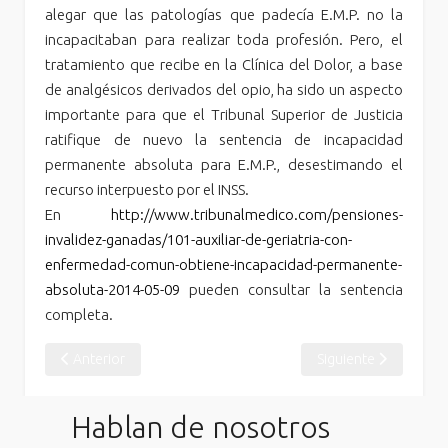
alegar que las patologías que padecía E.M.P. no la
incapacitaban para realizar toda profesión. Pero, el
tratamiento que recibe en la Clínica del Dolor, a base
de analgésicos derivados del opio, ha sido un aspecto
importante para que el Tribunal Superior de Justicia
ratifique de nuevo la sentencia de incapacidad
permanente absoluta para E.M.P., desestimando el
recurso interpuesto por el INSS.
En
http://www.tribunalmedico.com/pensiones-
invalidez-ganadas/101-auxiliar-de-geriatria-con-
enfermedad-comun-obtiene-incapacidad-permanente-
absoluta-2014-05-09
pueden consultar la sentencia
completa.
Artículo anterior: Aumenta la “presión” de las mutuas sobre el 
Artículo siguiente: 
Anterior
Siguiente
Hablan de nosotros