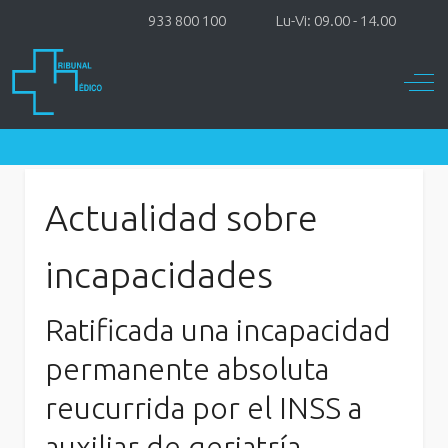
933 800 100
Lu-Vi: 09.00 - 14.00
Off-
Actualidad sobre
incapacidades
Ratificada una incapacidad
permanente absoluta
reucurrida por el INSS a
auxiliar de geriatría