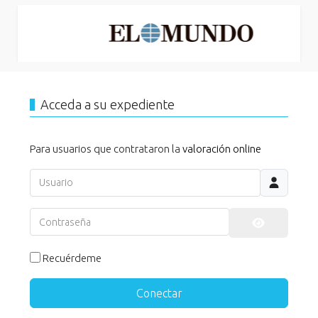
Acceda a su expediente
Para usuarios que contrataron la
valoración online
Usuario
Contraseña
Mostrar co
Recuérdeme
Conectar