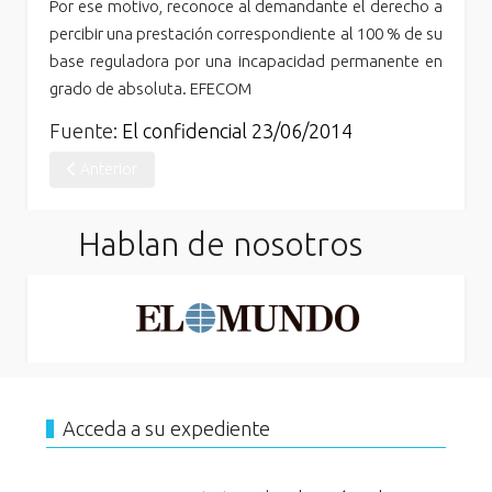
Por ese motivo, reconoce al demandante el derecho a
percibir una prestación correspondiente al 100 % de su
base reguladora por una incapacidad permanente en
grado de absoluta. EFECOM
Fuente:
El confidencial 23/06/2014
Artículo anterior: Centro Laboral Médico Jurídico® consigue l
Anterior
Hablan de nosotros
Acceda a su expediente