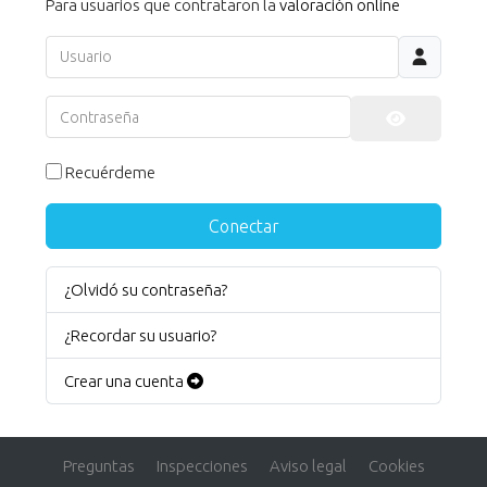
Para usuarios que contrataron la
valoración online
Usuario
Contraseña
Mostrar co
Recuérdeme
Conectar
¿Olvidó su contraseña?
¿Recordar su usuario?
Crear una cuenta
Preguntas
Inspecciones
Aviso legal
Cookies