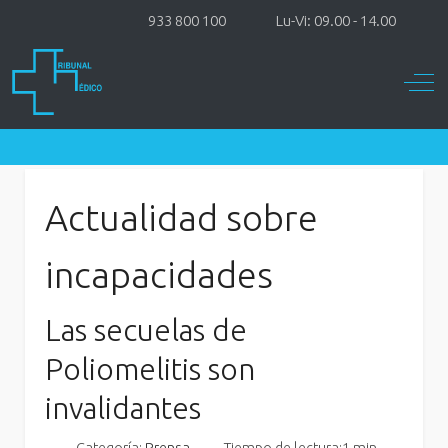
933 800 100
Lu-Vi: 09.00 - 14.00
Off-
Actualidad sobre
incapacidades
Las secuelas de
Poliomelitis son
invalidantes