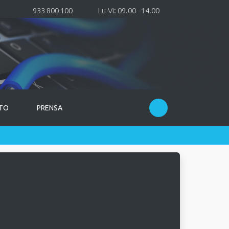
933 800 100
Lu-Vi: 09.00 - 14.00
TO
PRENSA