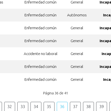
as
Enfermedad común
General
Incap
Enfermedad común
Autónomos
Inca
Enfermedad común
General
Incap
Enfermedad común
General
Incap
Accidente no laboral
General
Inca
Enfermedad común
General
Incap
Enfermedad común
General
Inca
Página 36 de 41
32
33
34
35
36
37
38
39