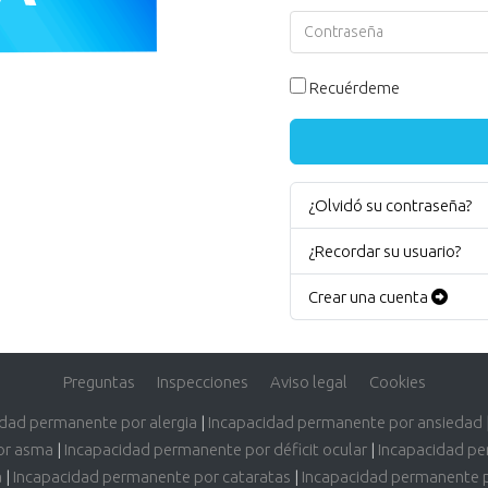
Contraseña
Recuérdeme
¿Olvidó su contraseña?
¿Recordar su usuario?
Crear una cuenta
Preguntas
Inspecciones
Aviso legal
Cookies
idad permanente por alergia
|
Incapacidad permanente por ansiedad
or asma
|
Incapacidad permanente por déficit ocular
|
Incapacidad pe
a
|
Incapacidad permanente por cataratas
|
Incapacidad permanente 