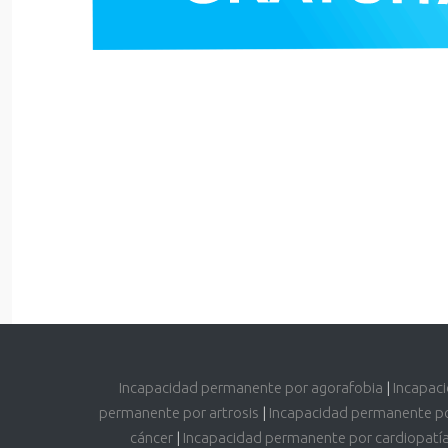
Incapacidad permanente por agorafobia
|
Incapac
permanente por artrosis
|
Incapacidad permanente p
cáncer
|
Incapacidad permanente por cardiopatí