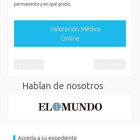
permanente y en qué grado.
Valoración Médica
Online
Artículo anterior: El Tribunal Superior de Justicia de Cataluñ
Artículo siguiente: 
Anterior
Siguiente
Hablan de nosotros
Acceda a su expediente