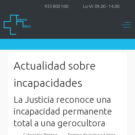
933 800 100
Lu-Vi: 09.00 - 14.00
Off-
Actualidad sobre
incapacidades
La Justicia reconoce una
incapacidad permanente
total a una gerocultora