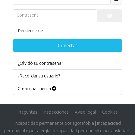
Contraseña
Mostrar co
Recuérdeme
Conectar
¿Olvidó su contraseña?
¿Recordar su usuario?
Crear una cuenta
Preguntas
Inspecciones
Aviso legal
Cookies
Incapacidad permanente por agorafobia
|
Incapacidad
permanente por alergia
|
Incapacidad permanente por ansiedad
|