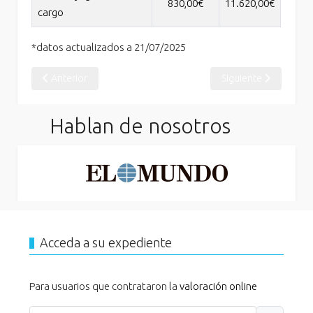
830,00€
11.620,00€
cargo
*datos actualizados a 21/07/2025
Artículo anterior: El INSS reconoce por resolución la Incapacid
Artículo siguiente: E
Anterior
Siguiente
Hablan de nosotros
Acceda a su expediente
Para usuarios que contrataron la
valoración online