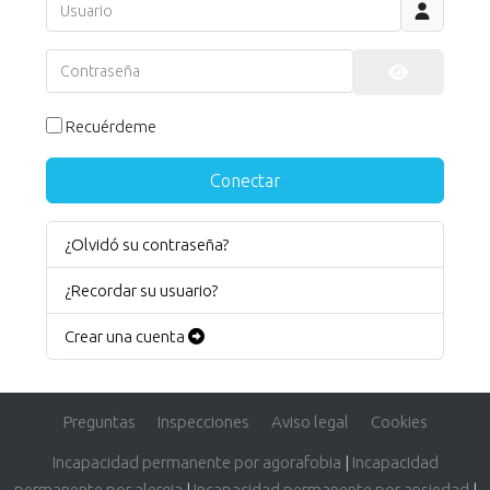
Usuario
Contraseña
Mostrar co
Recuérdeme
Conectar
¿Olvidó su contraseña?
¿Recordar su usuario?
Crear una cuenta
Preguntas
Inspecciones
Aviso legal
Cookies
Incapacidad permanente por agorafobia
|
Incapacidad
permanente por alergia
|
Incapacidad permanente por ansiedad
|