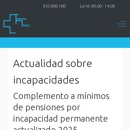
933 800 100
Lu-Vi: 09.00 - 14.00
Off-
Actualidad sobre
incapacidades
Complemento a mínimos
de pensiones por
incapacidad permanente
actualizado 2025