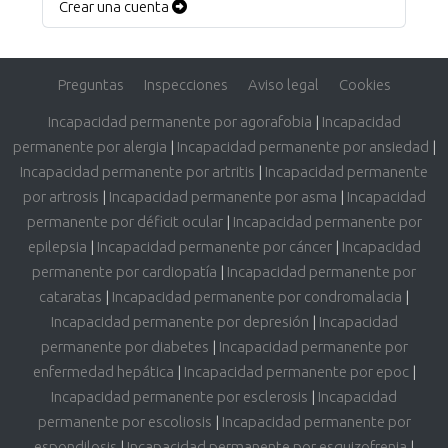
Crear una cuenta
Preguntas
Inspecciones
Aviso legal
Cookies
Incapacidad permanente por agorafobia
|
Incapacidad
permanente por alergia
|
Incapacidad permanente por ansiedad
|
Incapacidad permanente por artritis
|
Incapacidad permanente
por artrosis
|
Incapacidad permanente por asma
|
Incapacidad
permanente por déficit ocular
|
Incapacidad permanente por
epilepsia
|
Incapacidad permanente por cáncer
|
Incapacidad
permanente por cardiopatía
|
Incapacidad permanente por
cataratas
|
Incapacidad permanente por condromalacia
|
Incapacidad permanente por depresión
|
Incapacidad
permanente por diabetes
|
Incapacidad permanente por
enfermedad hepática
|
Incapacidad permanente por epoc
|
Incapacidad permanente por esclerosis
|
Incapacidad
permanente por escoliosis
|
Incapacidad permanente por
espondilosis
|
Incapacidad permanente por esquizofrenia
|