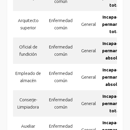
común
total
Incapacidad
Arquitecto
Enfermedad
General
permanente
superior
común
total
Incapacidad
Oficial de
Enfermedad
General
permanente
fundición
común
absoluta
Incapacidad
Empleado de
Enfermedad
General
permanente
almacén
común
absoluta
Incapacidad
Conserje-
Enfermedad
General
permanente
Limpiadora
común
total
Incapacidad
Auxiliar
Enfermedad
General
permanente