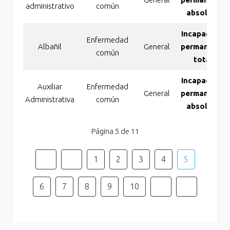
administrativo
común
absoluta
Incapacidad
Enfermedad
Albañil
General
permanente
común
total
Incapacidad
Auxiliar
Enfermedad
General
permanente
Administrativa
común
absoluta
Página 5 de 11
1
2
3
4
5
6
7
8
9
10