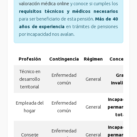
valoración médica online
y conoce si cumples los
requisitos técnicos y médicos necesarios
para ser beneficiario de esta pensión.
Más de 40
años de experiencia
en trámites de pensiones
por incapacidad nos avalan.
Profesión
Contingencia
Régimen
Concesión
Técnico en
Enfermedad
Gran
desarrollo
General
común
Invalidez
territorial
Incapacidad
Empleada del
Enfermedad
General
permanente
hogar
común
total
Incapacidad
Enfermedad
Conserje
General
permanente