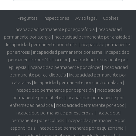
Preguntas
Inspecciones
Aviso legal
Cookies
Incapacidad permanente por agorafobia
|
Incapacidad
permanente por alergia
|
Incapacidad permanente por ansiedad
|
Incapacidad permanente por artritis
|
Incapacidad permanente
por artrosis
|
Incapacidad permanente por asma
|
Incapacidad
permanente por déficit ocular
|
Incapacidad permanente por
epilepsia
|
Incapacidad permanente por cáncer
|
Incapacidad
permanente por cardiopatía
|
Incapacidad permanente por
cataratas
|
Incapacidad permanente por condromalacia
|
Incapacidad permanente por depresión
|
Incapacidad
permanente por diabetes
|
Incapacidad permanente por
enfermedad hepática
|
Incapacidad permanente por epoc
|
Incapacidad permanente por esclerosis
|
Incapacidad
permanente por escoliosis
|
Incapacidad permanente por
espondilosis
|
Incapacidad permanente por esquizofrenia
|
Incapacidad permanente por estenosis
|
Incapacidad