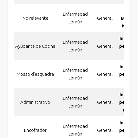
Otra
Enfermedad
No relevante
General
Baremo
común
Movili
Incapac
Enfermedad
Ayudante de Cocina
General
perman
común
tota
Incapac
Enfermedad
Mosso d'esquadra
General
perman
común
tota
Incapac
Enfermedad
Administrativo
General
perman
común
absolu
Incapac
Enfermedad
Encofrador
General
perman
común
tota