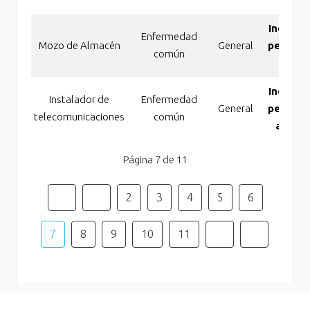
Incapac
Enfermedad
Mozo de Almacén
General
perman
común
tota
Incapac
Instalador de
Enfermedad
General
perman
telecomunicaciones
común
absolu
Página 7 de 11
2
3
4
5
6
7
8
9
10
11