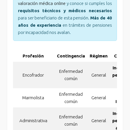
valoración médica online
y conoce si cumples los
requisitos técnicos y médicos necesarios
para ser beneficiario de esta pensión.
Más de 40
años de experiencia
en trámites de pensiones
por incapacidad nos avalan.
Profesión
Contingencia
Régimen
Conces
Incapac
Enfermedad
Encofrador
General
perman
común
tota
Enfermedad
Gra
Marmolista
General
común
Invali
Incapac
Enfermedad
Administrativa
General
perman
común
absolu