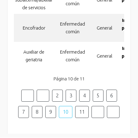
común
de servicios
absol
Incapa
Enfermedad
Encofrador
General
perma
común
absol
Incapa
Auxiliar de
Enfermedad
General
perma
geriatria
común
absol
Página 10 de 11
2
3
4
5
6
7
8
9
10
11