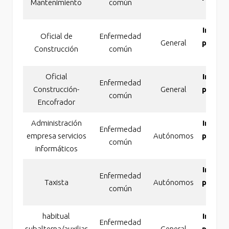
Mantenimiento
común
tot
Incapa
Oficial de
Enfermedad
General
perma
Construcción
común
absol
Oficial
Incapa
Enfermedad
Construcción-
General
perma
común
Encofrador
tot
Administración
Incapa
Enfermedad
empresa servicios
Autónomos
perma
común
informáticos
absol
Incapa
Enfermedad
Taxista
Autónomos
perma
común
absol
habitual
Incapa
Enfermedad
subalterna/auxiliar
General
perma