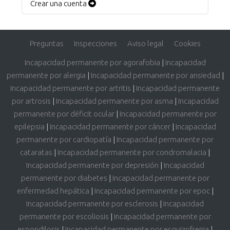
Crear una cuenta
Preguntas
Inspecciones
Aviso legal
Cookies
Incapacidad permanente por agorafobia
|
Incapacidad
permanente por alergia
|
Incapacidad permanente por ansiedad
|
Incapacidad permanente por artritis
|
Incapacidad permanente
por artrosis
|
Incapacidad permanente por asma
|
Incapacidad
permanente por déficit ocular
|
Incapacidad permanente por
epilepsia
|
Incapacidad permanente por cáncer
|
Incapacidad
permanente por cardiopatía
|
Incapacidad permanente por
cataratas
|
Incapacidad permanente por condromalacia
|
Incapacidad permanente por depresión
|
Incapacidad
permanente por diabetes
|
Incapacidad permanente por
enfermedad hepática
|
Incapacidad permanente por epoc
|
Incapacidad permanente por esclerosis
|
Incapacidad
permanente por escoliosis
|
Incapacidad permanente por
espondilosis
|
Incapacidad permanente por esquizofrenia
|