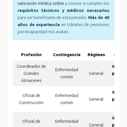
valoración médica online
y conoce si cumples los
requisitos técnicos y médicos necesarios
para ser beneficiario de esta pensión.
Más de 40
años de experiencia
en trámites de pensiones
por incapacidad nos avalan.
Profesión
Contingencia
Régimen
Conce
Coordinador de
Incapa
Enfermedad
Grandes
General
perma
común
Almacenes
absol
Incapa
Oficial de
Enfermedad
General
perma
Construcción
común
absol
Incapa
Oficial de
Enfermedad
General
perma