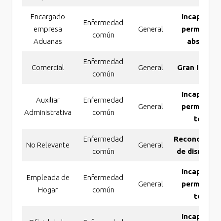
Encargado
Incapacida
Enfermedad
empresa
General
permanent
común
Aduanas
absoluta
Enfermedad
Comercial
General
Gran Invali
común
Incapacida
Auxiliar
Enfermedad
General
permanent
Administrativa
común
total
Enfermedad
Reconocimie
No Relevante
General
común
de disminuc
Incapacida
Empleada de
Enfermedad
General
permanent
Hogar
común
total
Incapacida