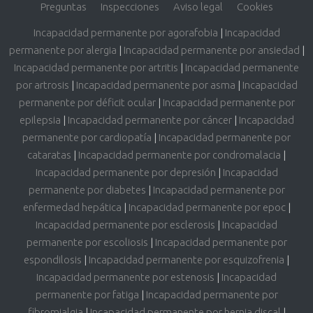
Preguntas
Inspecciones
Aviso legal
Cookies
Incapacidad permanente por agorafobia
|
Incapacidad
permanente por alergia
|
Incapacidad permanente por ansiedad
|
Incapacidad permanente por artritis
|
Incapacidad permanente
por artrosis
|
Incapacidad permanente por asma
|
Incapacidad
permanente por déficit ocular
|
Incapacidad permanente por
epilepsia
|
Incapacidad permanente por cáncer
|
Incapacidad
permanente por cardiopatía
|
Incapacidad permanente por
cataratas
|
Incapacidad permanente por condromalacia
|
Incapacidad permanente por depresión
|
Incapacidad
permanente por diabetes
|
Incapacidad permanente por
enfermedad hepática
|
Incapacidad permanente por epoc
|
Incapacidad permanente por esclerosis
|
Incapacidad
permanente por escoliosis
|
Incapacidad permanente por
espondilosis
|
Incapacidad permanente por esquizofrenia
|
Incapacidad permanente por estenosis
|
Incapacidad
permanente por fatiga
|
Incapacidad permanente por
fibromialgia
|
Incapacidad permanente por hernia discal
|