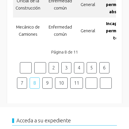
Oficial de la
Enfermedad
General
permanent
Construcción
común
absoluta
Incapacida
Mecánico de
Enfermedad
General
permanent
Camiones
común
total
Página 8 de 11
2
3
4
5
6
7
8
9
10
11
Acceda a su expediente