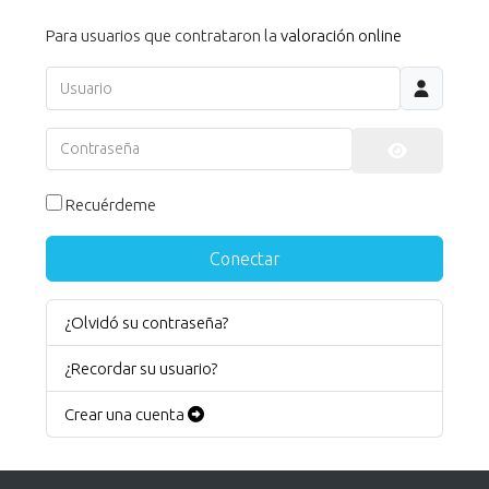
Para usuarios que contrataron la
valoración online
Usuario
Contraseña
Mostrar co
Recuérdeme
Conectar
¿Olvidó su contraseña?
¿Recordar su usuario?
Crear una cuenta