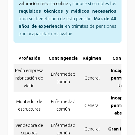
valoración médica online
y conoce si cumples los
requisitos técnicos y médicos necesarios
para ser beneficiario de esta pensión.
Más de 40
años de experiencia
en trámites de pensiones
por incapacidad nos avalan.
Profesión
Contingencia
Régimen
Concesió
Peón empresa
Incapacida
Enfermedad
fabricación de
General
permanent
común
vidrio
total
Incapacida
Montador de
Enfermedad
General
permanent
estructuras
común
absoluta
Vendedora de
Enfermedad
General
Gran Invali
cupones
común