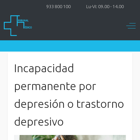
933 800 100
Lu-Vi: 09.00 - 14.00
Off-
Incapacidad
permanente por
depresión o trastorno
depresivo