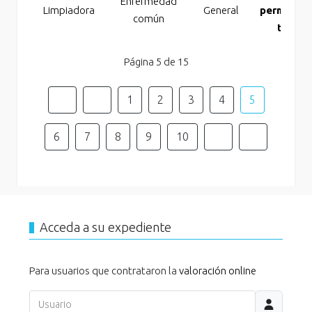
Enfermedad
Limpiadora
General
permanen
común
total
Página 5 de 15
1
2
3
4
5
6
7
8
9
10
Acceda a su expediente
Para usuarios que contrataron la
valoración online
Usuario