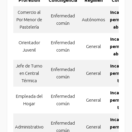
Profesión
Contingencia
Régimen
Concesió
Comercio al
Incapacid
Enfermedad
Por Menor de
Autónomos
permanen
común
Pastelería
absolut
Incapacid
Orientador
Enfermedad
General
permanen
Juvenil
común
absolut
Jefe de Turno
Incapacid
Enfermedad
en Central
General
permanen
común
Térmica
total
Incapacid
Empleada del
Enfermedad
General
permanen
Hogar
común
total
Incapacid
Enfermedad
Administrativo
General
permanen
común