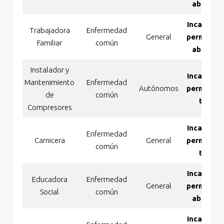
absolut
Incapacid
Trabajadora
Enfermedad
General
permanen
Familiar
común
absolut
Instalador y
Incapacid
Mantenimiento
Enfermedad
Autónomos
permanen
de
común
total
Compresores
Incapacid
Enfermedad
Carnicera
General
permanen
común
total
Incapacid
Educadora
Enfermedad
General
permanen
Social
común
absolut
Incapacid