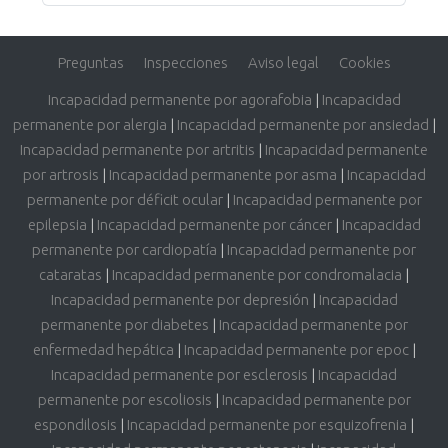
Preguntas
Inspecciones
Aviso legal
Cookies
Incapacidad permanente por agorafobia
|
Incapacidad
permanente por alergia
|
Incapacidad permanente por ansiedad
|
Incapacidad permanente por artritis
|
Incapacidad permanente
por artrosis
|
Incapacidad permanente por asma
|
Incapacidad
permanente por déficit ocular
|
Incapacidad permanente por
epilepsia
|
Incapacidad permanente por cáncer
|
Incapacidad
permanente por cardiopatía
|
Incapacidad permanente por
cataratas
|
Incapacidad permanente por condromalacia
|
Incapacidad permanente por depresión
|
Incapacidad
permanente por diabetes
|
Incapacidad permanente por
enfermedad hepática
|
Incapacidad permanente por epoc
|
Incapacidad permanente por esclerosis
|
Incapacidad
permanente por escoliosis
|
Incapacidad permanente por
espondilosis
|
Incapacidad permanente por esquizofrenia
|