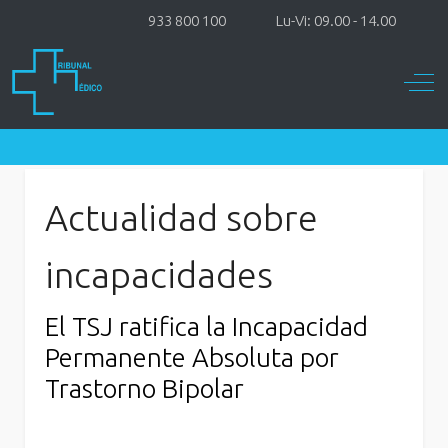
933 800 100
Lu-Vi: 09.00 - 14.00
Off-
Actualidad sobre
incapacidades
El TSJ ratifica la Incapacidad
Permanente Absoluta por
Trastorno Bipolar