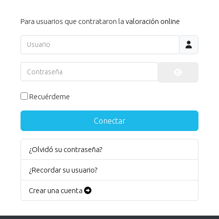
Para usuarios que contrataron la
valoración online
Usuario
Contraseña
Mostrar co
Recuérdeme
Conectar
¿Olvidó su contraseña?
¿Recordar su usuario?
Crear una cuenta