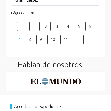
Gran Invalidez
Página 7 de 38
2
3
4
5
6
7
8
9
10
11
Hablan de nosotros
Acceda a su expediente